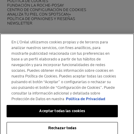
POLÍTICA DE COOKIES
FUNDACIÓN LA ROCHE-POSAY
CENTRO DE CONFIGURACIÓN DE COOKIES
ANALIZA TU PIEL CON SPOTSCAN+
POLÍTICA DE OPINIONES Y RESEÑAS
NEWSLETTER
En L’Oréal utilizamos cookies propias y de terceros para
analizar nuestros servicios, con fines analíticos, para
mostrarte publicidad relacionada con tus preferencias en
INFORMACIÓN DEL FABRICANTE
base a un perfil elaborado a partir de tus hábitos de
COSMETIQUE ACTIVE INTERNATIONAL
navegación y para incorporar funcionalidades de redes
La Roche-Posay Laboratoire Dermatologique CAI
sociales. Puedes obtener más información sobre cookies en
nuestra Política de Cookies. Puedes aceptar todas las cookies
86270 La Roche-Posay France
pulsando el botón “Aceptar” o configurarlas o rechazar su
[email protected]
uso pulsando el botón de “Configuración de Cookies”. Puede
consultar la información adicional y detallada sobre
Protección de Datos en nuestra
Política de Privacidad
© La Roche-Posay
Aceptar todas las cookies
© Centre Thermal de La Roche-Posay
© Getty Images
Rechazar todas
© Thinkstock