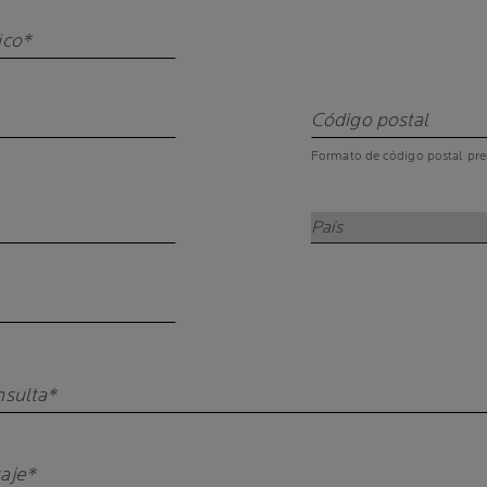
ico*
Código postal
Formato de código postal pr
País
nsulta*
aje*