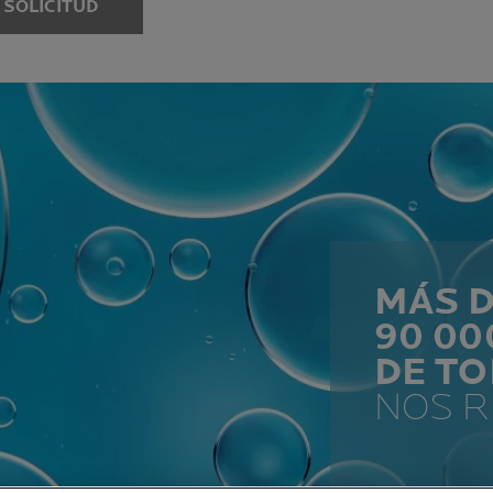
 SOLICITUD
MÁS 
90 0
DE T
NOS 