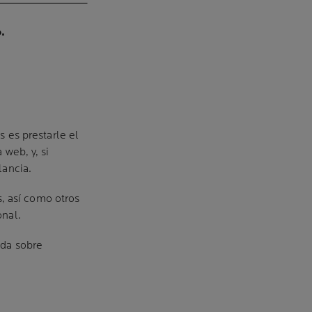
.
s es prestarle el
 web, y, si
lancia.
s, así como otros
onal.
ada sobre