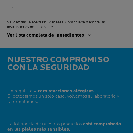
Validez tras la apertura: 12 meses. Compruebe siempre las
instrucciones del fabricante.
Ver lista completa de ingredientes
NUESTRO COMPROMISO
CON LA SEGURIDAD
Un requisito =
cero reacciones alérgicas
.
Si detectamos un solo caso, volvemos al laboratorio y
reformulamos.
La tolerancia de nuestros productos
está comprobada
en las pieles más sensibles.