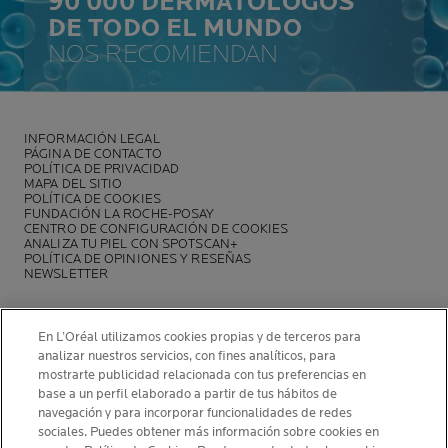
90 000 DERMATÓLOGOS
DE TODO EL MUNDO
NOS RECOMIENDAN
INFORMACIÓN LEGAL
PÁGINA DE CONTACTO
POLÍTICA DE PRIVACIDAD
MAPA DEL SITIO
POLÍTICA DE COOKIES
FUNDACIÓN LA ROCHE-POSAY
CENTRO DE CONFIGURACIÓN DE COOKIES
ANALIZA TU PIEL CON SPOTSCAN+
POLÍTICA DE OPINIONES Y RESEÑAS
NEWSLETTER
En L’Oréal utilizamos cookies propias y de terceros para
analizar nuestros servicios, con fines analíticos, para
mostrarte publicidad relacionada con tus preferencias en
INFORMACIÓN DEL FABRICANTE
base a un perfil elaborado a partir de tus hábitos de
COSMETIQUE ACTIVE INTERNATIONAL
navegación y para incorporar funcionalidades de redes
La Roche-Posay Laboratoire Dermatologique CAI
sociales. Puedes obtener más información sobre cookies en