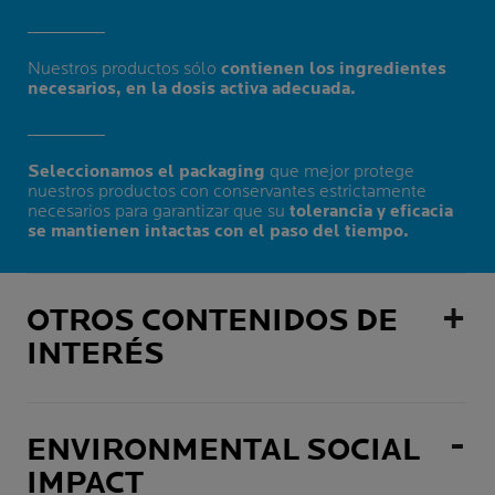
Nuestros productos sólo
contienen los ingredientes
necesarios, en la dosis activa adecuada.
Seleccionamos el packaging
que mejor protege
nuestros productos con conservantes estrictamente
necesarios para garantizar que su
tolerancia y eficacia
se mantienen intactas con el paso del tiempo.
OTROS CONTENIDOS DE
INTERÉS
ENVIRONMENTAL SOCIAL
IMPACT