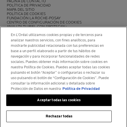
PÁGINA DE CONTACTO
POLÍTICA DE PRIVACIDAD
MAPA DEL SITIO
POLÍTICA DE COOKIES
FUNDACIÓN LA ROCHE-POSAY
CENTRO DE CONFIGURACIÓN DE COOKIES
ANALIZA TU PIEL CON SPOTSCAN+
POLÍTICA DE OPINIONES Y RESEÑAS
En L’Oréal utilizamos cookies propias y de terceros para
NEWSLETTER
analizar nuestros servicios, con fines analíticos, para
mostrarte publicidad relacionada con tus preferencias en
base a un perfil elaborado a partir de tus hábitos de
navegación y para incorporar funcionalidades de redes
sociales. Puedes obtener más información sobre cookies en
INFORMACIÓN DEL FABRICANTE
nuestra Política de Cookies. Puedes aceptar todas las cookies
COSMETIQUE ACTIVE INTERNATIONAL
pulsando el botón “Aceptar” o configurarlas o rechazar su
uso pulsando el botón de “Configuración de Cookies”. Puede
La Roche-Posay Laboratoire Dermatologique CAI
consultar la información adicional y detallada sobre
86270 La Roche-Posay France
Protección de Datos en nuestra
Política de Privacidad
larocheposay@es.oaccare.com
Aceptar todas las cookies
Rechazar todas
© La Roche-Posay
© Centre Thermal de La Roche-Posay
FILTRAR Y ORDENAR