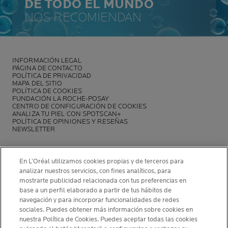
DE TODO EL MUNDO
NOS RECOMIENDAN
INFORMACIÓN LEGAL
PÁGINA DE CONTACTO
POLÍTICA DE PRIVACIDAD
MAPA DEL SITIO
POLÍTICA DE COOKIES
FUNDACIÓN LA ROCHE-POSAY
CENTRO DE CONFIGURACIÓN DE COOKIES
ANALIZA TU PIEL CON SPOTSCAN+
POLÍTICA DE OPINIONES Y RESEÑAS
NEWSLETTER
En L’Oréal utilizamos cookies propias y de terceros para
analizar nuestros servicios, con fines analíticos, para
mostrarte publicidad relacionada con tus preferencias en
INFORMACIÓN DEL FABRICANTE
base a un perfil elaborado a partir de tus hábitos de
COSMETIQUE ACTIVE INTERNATIONAL
navegación y para incorporar funcionalidades de redes
La Roche-Posay Laboratoire Dermatologique CAI
sociales. Puedes obtener más información sobre cookies en
nuestra Política de Cookies. Puedes aceptar todas las cookies
86270 La Roche-Posay France