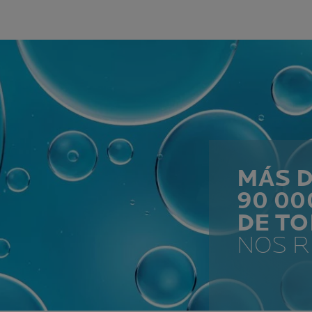
MÁS 
90 0
DE T
NOS 