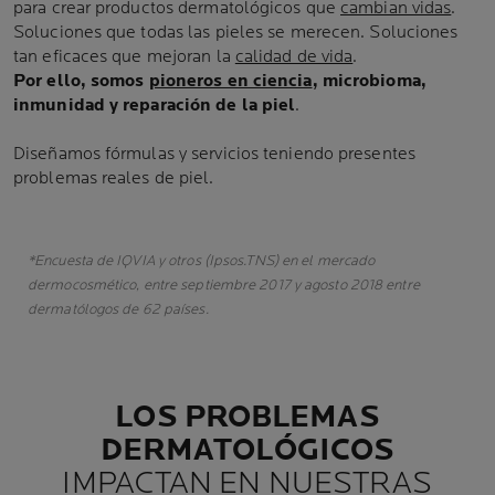
para crear productos dermatológicos que
cambian vidas
.
Soluciones que todas las pieles se merecen. Soluciones
tan eficaces que mejoran la
calidad de vida
.
Por ello, somos
pioneros en ciencia
, microbioma,
inmunidad y reparación de la piel
.
Diseñamos fórmulas y servicios teniendo presentes
problemas reales de piel.
*Encuesta de IQVIA y otros (Ipsos.TNS) en el mercado
dermocosmético, entre septiembre 2017 y agosto 2018 entre
dermatólogos de 62 países.
LOS PROBLEMAS
DERMATOLÓGICOS
IMPACTAN EN NUESTRAS