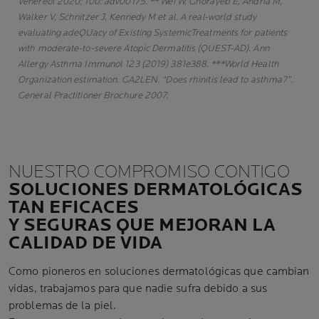
Venereol 2020; 100: adv00175. ** Wei W, Ghorayeb E, Andria M,
Walker V, Schnitzer J, Kennedy M et al. A real-world study
evaluating adeQUacy of Existing SystemicTreatments for patients
with moderate-to-severe Atopic Dermatitis (QUEST-AD). Ann
Allergy Asthma Immunol 123 (2019) 381e388. ***World Health
Organization estimation. GA2LEN. “Does rhinitis lead to asthma?”.
General Practitioner Brochure 2007.
NUESTRO COMPROMISO CONTIGO
SOLUCIONES DERMATOLÓGICAS
TAN EFICACES
Y SEGURAS QUE MEJORAN LA
CALIDAD DE VIDA
Como pioneros en soluciones dermatológicas que cambian
vidas, trabajamos para que nadie sufra debido a sus
problemas de la piel.