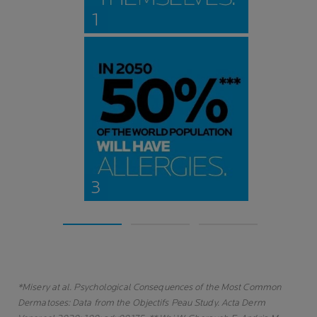
*Misery at al. Psychological Consequences of the Most Common
Dermatoses: Data from the Objectifs Peau Study. Acta Derm