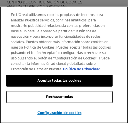
CENTRO DE CONFIGURACIÓN DE COOKIES
ANALIZA TU PIEL CON SPOTSCAN+
POLÍTICA DE OPINIONES Y RESEÑAS
En L’Oréal utilizamos cookies propias y de terceros para
NEWSLETTER
analizar nuestros servicios, con fines analíticos, para
mostrarte publicidad relacionada con tus preferencias en
base a un perfil elaborado a partir de tus hábitos de
navegación y para incorporar funcionalidades de redes
sociales. Puedes obtener más información sobre cookies en
INFORMACIÓN DEL FABRICANTE
nuestra Política de Cookies. Puedes aceptar todas las cookies
pulsando el botón “Aceptar” o configurarlas o rechazar su
COSMETIQUE ACTIVE INTERNATIONAL
uso pulsando el botón de “Configuración de Cookies”. Puede
La Roche-Posay Laboratoire Dermatologique CAI
consultar la información adicional y detallada sobre
86270 La Roche-Posay France
Protección de Datos en nuestra
Política de Privacidad
larocheposay@es.oaccare.com
Aceptar todas las cookies
Rechazar todas
© La Roche-Posay
© Centre Thermal de La Roche-Posay
© Getty Images
Configuración de cookies
© Thinkstock
© L'ORÉAL