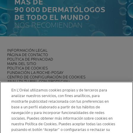
MÁS DE
90 000 DERMATÓLOGOS
DE TODO EL MUNDO
NOS RECOMIENDAN
INFORMACIÓN LEGAL
PÁGINA DE CONTACTO
POLÍTICA DE PRIVACIDAD
MAPA DEL SITIO
POLÍTICA DE COOKIES
FUNDACIÓN LA ROCHE-POSAY
CENTRO DE CONFIGURACIÓN DE COOKIES
ANALIZA TU PIEL CON SPOTSCAN+
POLÍTICA DE OPINIONES Y RESEÑAS
En L’Oréal utilizamos cookies propias y de terceros para
NEWSLETTER
analizar nuestros servicios, con fines analíticos, para
mostrarte publicidad relacionada con tus preferencias en
base a un perfil elaborado a partir de tus hábitos de
navegación y para incorporar funcionalidades de redes
sociales. Puedes obtener más información sobre cookies en
INFORMACIÓN DEL FABRICANTE
nuestra Política de Cookies. Puedes aceptar todas las cookies
pulsando el botón “Aceptar” o configurarlas o rechazar su
COSMETIQUE ACTIVE INTERNATIONAL