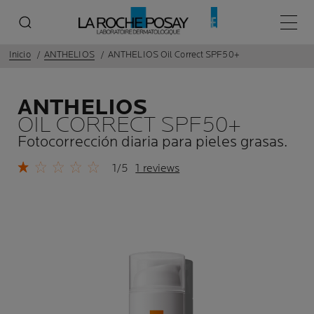
Menú p
Inicio
ANTHELIOS
ANTHELIOS Oil Correct SPF50+
ANTHELIOS
OIL CORRECT SPF50+
Fotocorrección diaria para pieles grasas.
1/5
1 reviews
Panel anterior