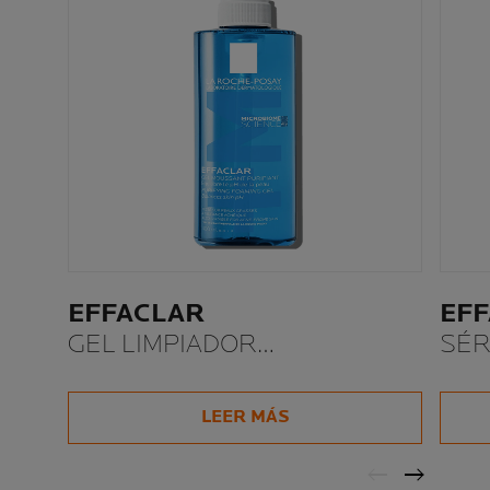
EFFACLAR
EF
GEL LIMPIADOR
SÉ
PURIFICANTE +M
LEER MÁS