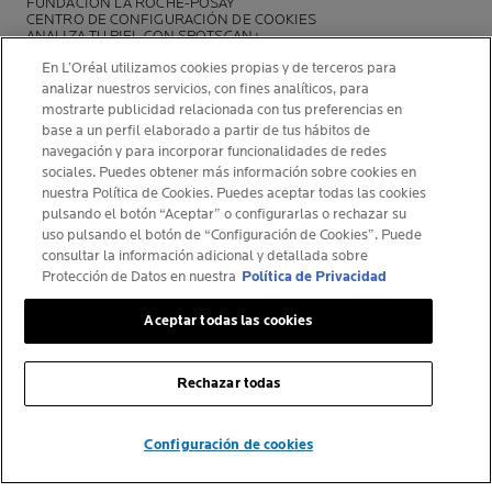
FUNDACIÓN LA ROCHE-POSAY
CENTRO DE CONFIGURACIÓN DE COOKIES
ANALIZA TU PIEL CON SPOTSCAN+
POLÍTICA DE OPINIONES Y RESEÑAS
En L’Oréal utilizamos cookies propias y de terceros para
NEWSLETTER
analizar nuestros servicios, con fines analíticos, para
mostrarte publicidad relacionada con tus preferencias en
base a un perfil elaborado a partir de tus hábitos de
navegación y para incorporar funcionalidades de redes
sociales. Puedes obtener más información sobre cookies en
INFORMACIÓN DEL FABRICANTE
nuestra Política de Cookies. Puedes aceptar todas las cookies
COSMETIQUE ACTIVE INTERNATIONAL
pulsando el botón “Aceptar” o configurarlas o rechazar su
uso pulsando el botón de “Configuración de Cookies”. Puede
La Roche-Posay Laboratoire Dermatologique CAI
consultar la información adicional y detallada sobre
86270 La Roche-Posay France
Protección de Datos en nuestra
Política de Privacidad
larocheposay@es.oaccare.com
Aceptar todas las cookies
Rechazar todas
© La Roche-Posay
© Centre Thermal de La Roche-Posay
FILTRAR Y ORDENAR
© Getty Images
Configuración de cookies
© Thinkstock
© L'ORÉAL