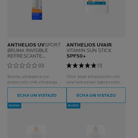
ANTHELIOS UV
SPORT
ANTHELIOS UVAIR
BRUMA INVISIBLE
VITAMIN SUN STICK
REFRESCANTE
SPF50+
SPF50+
(0)
(1)
Bruma ultraligera con
Stick solar antipolución con
protección UVA ultralarga.
una textura tan ligera como el
Muy resistente al agua.
aire y protección UVA/UVB
Textura ligera e invisible.
muy alta.
ECHA UN VISTAZO
ECHA UN VISTAZO
Protector solar.
NUEVO
NUEVO