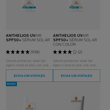
ANTHELIOS UV
AIR
ANTHELIOS UV
AIR
SPF50+
SÉRUM SOLAR
SPF50+
SÉRUM SOLAR
CON COLOR
(938)
(2)
Sérum protector solar tan
Sérum protector solar tan
ligero como el aire, con una
ligero como el aire, con una
cobertura ligera y natural que
cobertura ligera y natural que
se funde perfectamente con
se funde perfectamente con
ECHA UN VISTAZO
ECHA UN VISTAZO
la piel.
la piel.
NUEVO