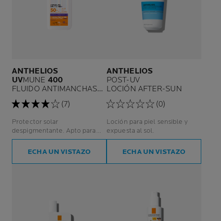
ANTHELIOS
ANTHELIOS
UV
MUNE
400
POST-UV
FLUIDO ANTIMANCHAS
LOCIÓN AFTER-SUN
SPF50+
(7)
(0)
Protector solar
Loción para piel sensible y
despigmentante. Apto para
expuesta al sol.
todo tipo de pieles y tonos.
Protección UVA ultralarga.
ECHA UN VISTAZO
ECHA UN VISTAZO
Protege y corrige desde un
tono irregular hasta manchas.