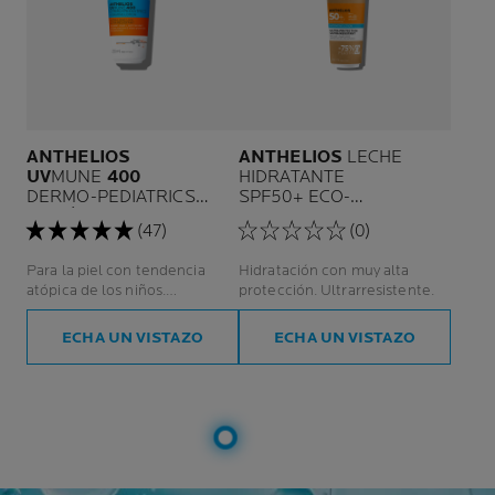
ANTHELIOS
ANTHELIOS
LECHE
UV
MUNE
400
HIDRATANTE
DERMO-PEDIATRICS
SPF50+ ECO-
LOCIÓN HIDRATANTE
SOSTENIBLE
(47)
(0)
SPF 50+
Para la piel con tendencia
Hidratación con muy alta
atópica de los niños.
protección. Ultrarresistente.
Protección contra rayos UVA
ultralargos*.
ECHA UN VISTAZO
ECHA UN VISTAZO