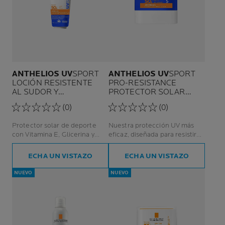
ANTHELIOS UV
SPORT
ANTHELIOS UV
SPORT
LOCIÓN RESISTENTE
PRO-RESISTANCE
AL SUDOR Y
PROTECTOR SOLAR
LA HUMEDAD
STICK
(0)
(0)
SPF50+
Protector solar de deporte
Nuestra protección UV más
con Vitamina E, Glicerina y
eficaz, diseñada para resistir
Agua Termal de La Roche-
durante las actividades de alta
Posay.
intensidad.
ECHA UN VISTAZO
ECHA UN VISTAZO
NUEVO
NUEVO