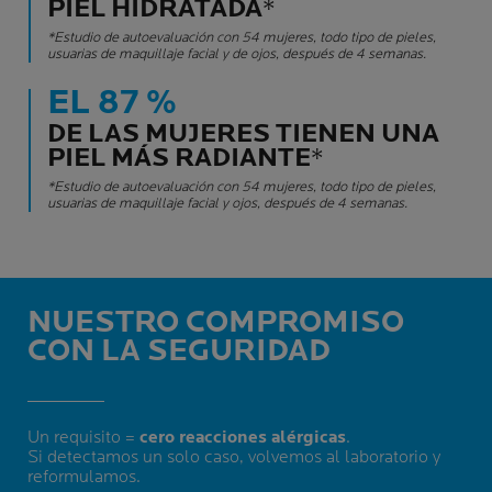
PIEL HIDRATADA
*
*Estudio de autoevaluación con 54 mujeres, todo tipo de pieles,
usuarias de maquillaje facial y de ojos, después de 4 semanas.
EL 87 %
DE LAS MUJERES TIENEN UNA
PIEL MÁS RADIANTE
*
*Estudio de autoevaluación con 54 mujeres, todo tipo de pieles,
usuarias de maquillaje facial y ojos, después de 4 semanas.
NUESTRO COMPROMISO
CON LA SEGURIDAD
Un requisito =
cero reacciones alérgicas
.
Si detectamos un solo caso, volvemos al laboratorio y
reformulamos.