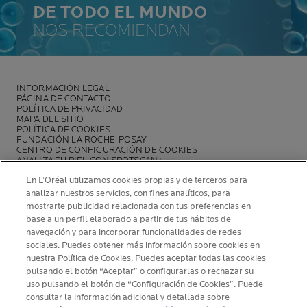
DE TODO EL MUNDO
NOS RECOMIENDAN
INFORMACIÓN LEGAL
PÁGINA DE CONTACTO
POLÍTICA DE PRIVACIDAD
MAPA DEL SITIO
POLÍTICA DE COOKIES
FUNDACIÓN LA ROCHE-POSAY
CENTRO DE CONFIGURACIÓN DE COOKIES
ANALIZA TU PIEL CON SPOTSCAN+
POLÍTICA DE OPINIONES Y RESEÑAS
En L’Oréal utilizamos cookies propias y de terceros para
NEWSLETTER
analizar nuestros servicios, con fines analíticos, para
mostrarte publicidad relacionada con tus preferencias en
base a un perfil elaborado a partir de tus hábitos de
navegación y para incorporar funcionalidades de redes
sociales. Puedes obtener más información sobre cookies en
INFORMACIÓN DEL FABRICANTE
nuestra Política de Cookies. Puedes aceptar todas las cookies
COSMETIQUE ACTIVE INTERNATIONAL
pulsando el botón “Aceptar” o configurarlas o rechazar su
uso pulsando el botón de “Configuración de Cookies”. Puede
La Roche-Posay Laboratoire Dermatologique CAI
consultar la información adicional y detallada sobre
86270 La Roche-Posay France