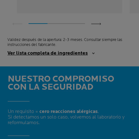
Validez después de la apertura: 2-3 meses. Consultar siempre las
instrucciones del fabricante.
Ver lista completa de ingredientes
NUESTRO COMPROMISO
CON LA SEGURIDAD
Un requisito =
cero reacciones alérgicas
.
Si detectamos un solo caso, volvemos al laboratorio y
reformulamos.