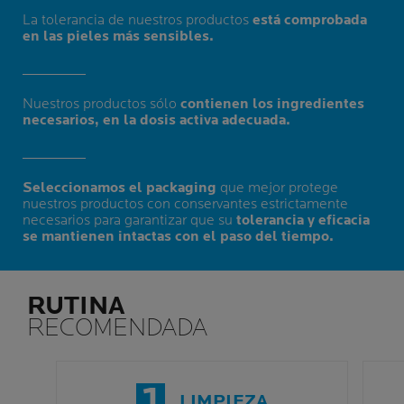
La tolerancia de nuestros productos
está comprobada
en las pieles más sensibles.
Nuestros productos sólo
contienen los ingredientes
necesarios, en la dosis activa adecuada.
Seleccionamos el packaging
que mejor protege
nuestros productos con conservantes estrictamente
necesarios para garantizar que su
tolerancia y eficacia
se mantienen intactas con el paso del tiempo.
RUTINA
RECOMENDADA
1
LIMPIEZA