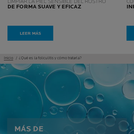
LIMPIAR LA PIEL SENSIBLE DEL ROSTRO
CÓ
DE FORMA SUAVE Y EFICAZ
IN
LEER MÁS
Inicio
¿Qué es la foliculitis y cómo tratarla?
MÁS DE