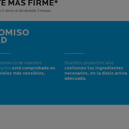
TE MÁS FIRME*
n 2 veces al día durante 3 meses.
OMISO
AD
olerancia de nuestros
Nuestros productos sólo
ductos
está comprobada en
contienen los ingredientes
pieles más sensibles.
necesarios, en la dosis activa
adecuada.