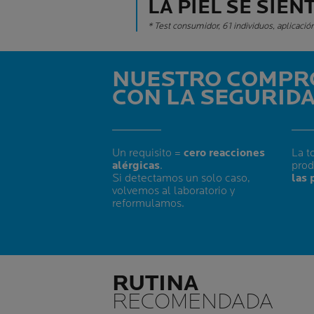
LA PIEL SE SIEN
* Test consumidor, 61 individuos, aplicació
NUESTRO COMPR
CON LA SEGURID
Un requisito =
cero reacciones
La t
alérgicas
.
pro
Si detectamos un solo caso,
las 
volvemos al laboratorio y
reformulamos.
RUTINA
RECOMENDADA