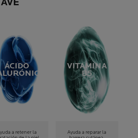
LAVE
ÁCIDO
VITAMINA
ALURÓNICO
B5
yuda a retener la
Ayuda a reparar la
ratación de la piel,
barrera cutánea.