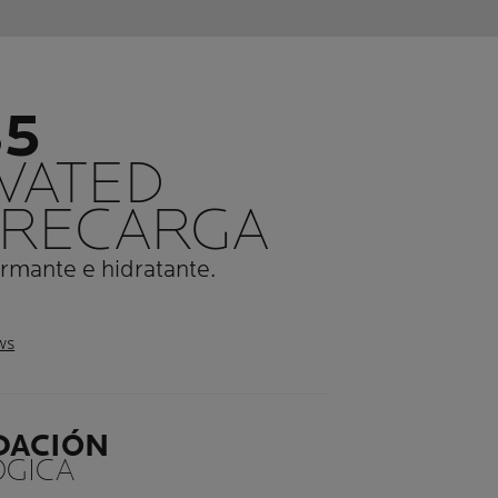
B5
VATED
 RECARGA
rmante e hidratante.
ws
DACIÓN
GICA