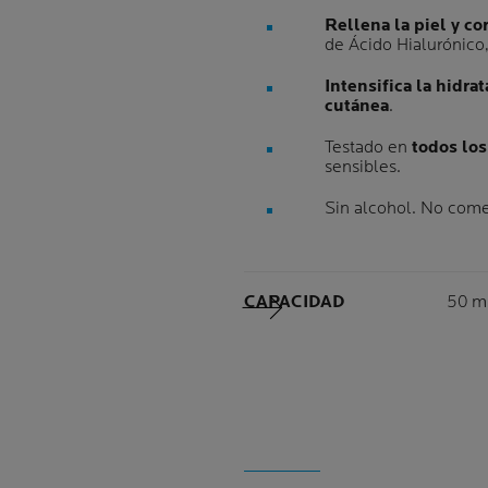
Rellena la piel y co
de Ácido Hialurónico,
Intensifica la hidrat
cutánea
.
Testado en
todos los
sensibles.
Sin alcohol. No com
Volu
CAPACIDAD
50 m
Siguiente Panel