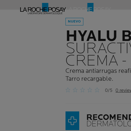
NUEVO
HYALU 
SURACTI
CREMA -
Crema antiarrugas reafi
Tarro recargable.
0/5
0 revie
RECOMEN
DERMATOLÓ