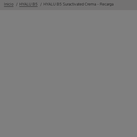
Inicio
HYALU B5
HYALU B5 Suractivated Crema - Recarga