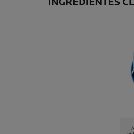
INGREDIENTES C
HI
A
hid