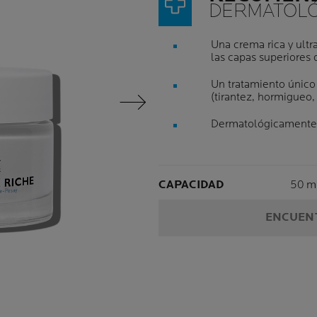
DERMATOLÓ
Una crema rica y ultr
las capas superiores 
Un tratamiento único 
(tirantez, hormigueo,
Siguiente Panel
Dermatológicamente t
Volu
CAPACIDAD
50 m
ENCUENT