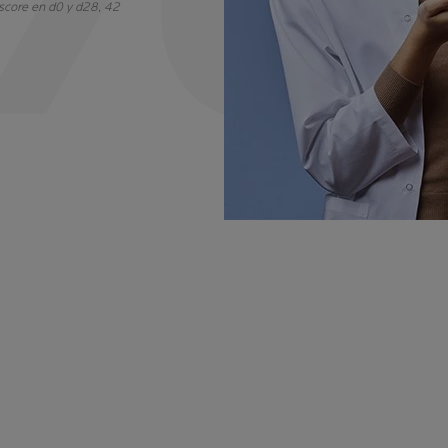
score en d0 y d28, 42