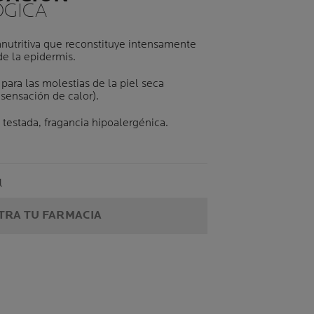
GICA
anutritiva que reconstituye intensamente
de la epidermis.
para las molestias de la piel seca
 sensación de calor).
estada, fragancia hipoalergénica.
me
l
RA TU FARMACIA