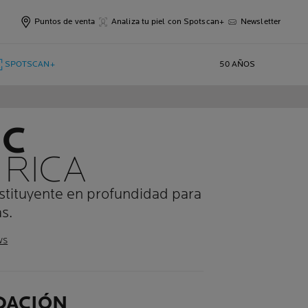
Puntos de venta
Analiza tu piel con Spotscan+
Newsletter
SPOTSCAN+
50 AÑOS
IC
 RICA
nstituyente en profundidad para
s.
ws
DACIÓN