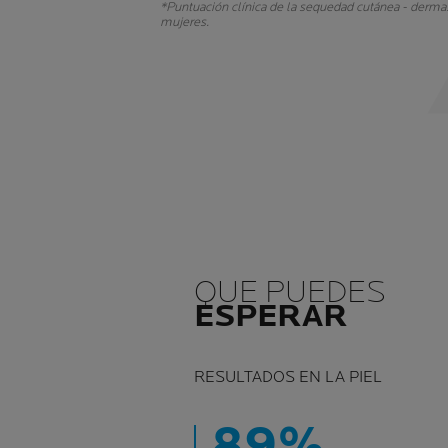
*Puntuación clínica de la sequedad cutánea - derma
mujeres.
QUE PUEDES
ESPERAR
RESULTADOS EN LA PIEL
89%