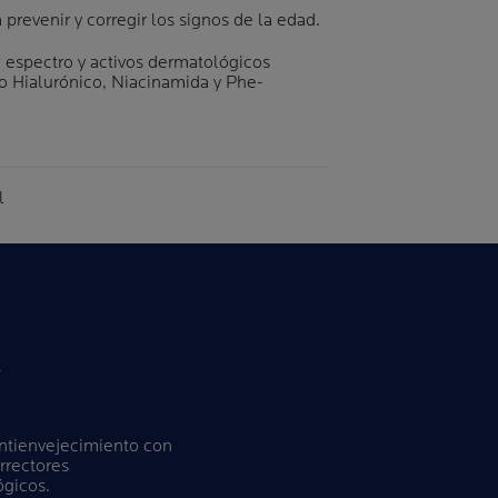
 prevenir y corregir los signos de la edad.
 espectro y activos dermatológicos
do Hialurónico, Niacinamida y Phe-
me
l
antienvejecimiento con
rrectores
gicos.