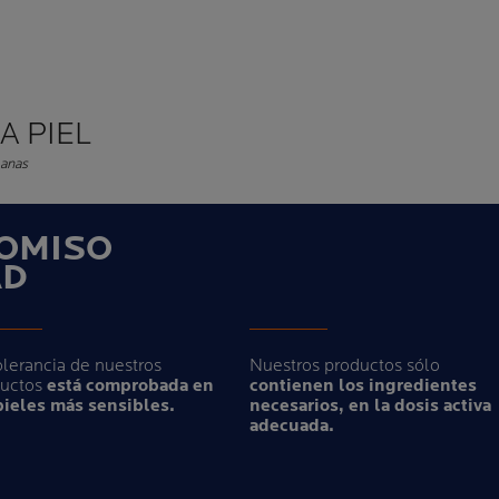
A PIEL
manas
OMISO
AD
olerancia de nuestros
Nuestros productos sólo
ductos
está comprobada en
contienen los ingredientes
pieles más sensibles.
necesarios, en la dosis activa
adecuada.