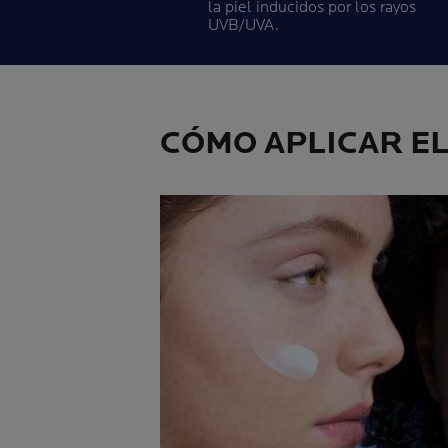
la piel inducidos por los rayos
UVB/UVA.
CÓMO APLICAR E