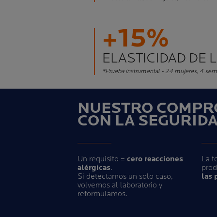
+15%
ELASTICIDAD DE L
*Prueba instrumental - 24 mujeres, 4 se
NUESTRO COMPR
CON LA SEGURID
Un requisito =
cero reacciones
La t
alérgicas
.
pro
Si detectamos un solo caso,
las 
volvemos al laboratorio y
reformulamos.