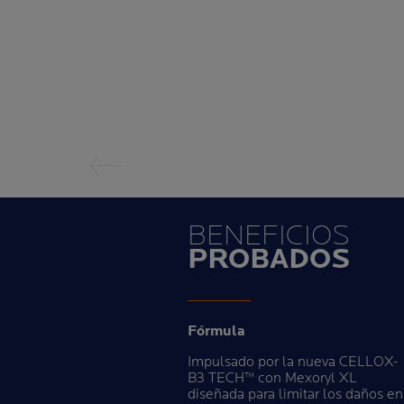
Panel anterior
BENEFICIOS
PROBADOS
Fórmula
Impulsado por la nueva CELLOX-
B3 TECH™ con Mexoryl XL
diseñada para limitar los daños en