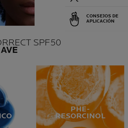
CONSEJOS DE
APLICACIÓN
ORRECT SPF50
LAVE
PHE-
ICO
RESORCINOL