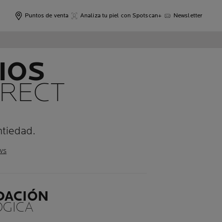
Puntos de venta
Analiza tu piel con Spotscan+
Newsletter
IOS
RRECT
ntiedad.
ws
DACIÓN
GICA