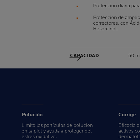
Protección diaria para
Protección de amplio
correctores, con Áci
Resorcinol.
Volu
CAPACIDAD
50 m
Siguiente Panel
Polución
Corrige
Limita las partículas de polución
Eficacia 
en la piel y ayuda a proteger del
activos co
estrés oxidativo.
dermatoló