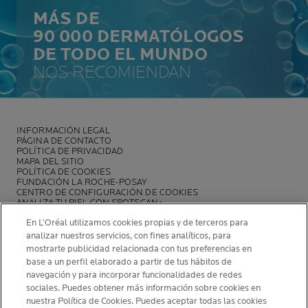
MÁS DE
90 000 DERMATÓLOGOS
DE TODO EL MUNDO
NOS RECOMIENDAN
INFORMACIÓN LEGAL
PÁGINA DE CONTACTO
POLÍTICA DE PRIVACIDAD
MAPA DEL SITIO
POLÍTICA DE COOKIES
FUNDACIÓN LA ROCHE-POSAY
CENTRO DE CONFIGURACIÓN DE COOKIES
ANALIZA TU PIEL CON SPOTSCAN+
POLÍTICA DE OPINIONES Y RESEÑAS
En L’Oréal utilizamos cookies propias y de terceros para
NEWSLETTER
analizar nuestros servicios, con fines analíticos, para
mostrarte publicidad relacionada con tus preferencias en
base a un perfil elaborado a partir de tus hábitos de
navegación y para incorporar funcionalidades de redes
sociales. Puedes obtener más información sobre cookies en
INFORMACIÓN DEL FABRICANTE
nuestra Política de Cookies. Puedes aceptar todas las cookies