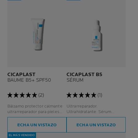
CICAPLAST
CICAPLAST B5
BAUME B5+ SPF50
SÉRUM
(2)
(1)
Bálsamo protector calmante
Ultrarreparador.
ultrarreparador para pieles
Ultrahidratante. Sérum
irritadas o fragilizadas
protector diário.
expuestas diariamente a los
ECHA UN VISTAZO
ECHA UN VISTAZO
rayos UV.
EL MÁS VENDIDO