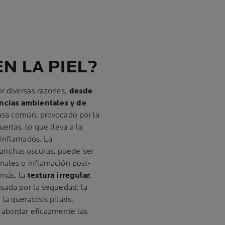
N LA PIEL?
r diversas razones,
desde
encias ambientales y de
usa común, provocado por la
ertas, lo que lleva a la
 inflamados. La
anchas oscuras, puede ser
nales o inflamación post-
emás, la
textura irregular
,
usada por la sequedad, la
a queratosis pilaris.
a abordar eficazmente las