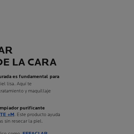
AR
E LA CARA
turada es fundamental para
el lisa. Aquí te
ratamiento y maquillaje
impiador purificante
TE +M
. Este producto ayuda
 sin resecar la piel.
ífico como
EFFACLAR