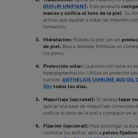
DUO+M UNIFIANT
.
Este producto
corrig
marcas y unifica el tono de la piel
. Su fó
activos que ayudan a tratar las imperfeccion
formación.
Hidratación:
Hidrata tu piel con un
product
de piel.
Busca siempre fórmulas no comed
los poros.
Protección solar:
La protección solar es es
hiperpigmentación. Utiliza un protector so
nuestro
ANTHELIOS UVMUNE 400 OIL 
50+
todos los días.
Maquillaje (opcional):
Si deseas
tapar ma
aplicar una base de maquillaje correctora d
unificar el tono de la piel y conseguir un a
Fijación (opcional):
Para prolongar la dura
controlar los brillos, aplica
polvos fijador