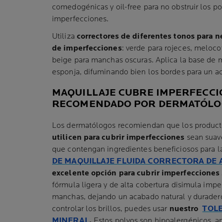
comedogénicas y oil-free para no obstruir los por
imperfecciones.
Utiliza
correctores de diferentes tonos para ne
de imperfecciones
: verde para rojeces, meloco
beige para manchas oscuras. Aplica la base de 
esponja, difuminando bien los bordes para un a
MAQUILLAJE CUBRE IMPERFECC
RECOMENDADO POR DERMATÓLO
Los dermatólogos recomiendan que los produc
utilicen para cubrir imperfecciones
sean suav
que contengan ingredientes beneficiosos para l
DE MAQUILLAJE FLUIDA CORRECTORA DE
excelente opción para cubrir imperfecciones si
fórmula ligera y de alta cobertura disimula impe
manchas, dejando un acabado natural y duradero. 
controlar los brillos, puedes usar
nuestro
TOL
MINERAL
.
Estos polvos son hipoalergénicos, ap