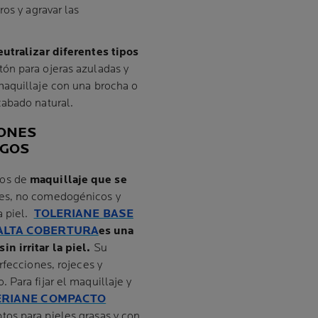
os y agravar las
utralizar diferentes tipos
tón para ojeras azuladas y
maquillaje con una brocha o
cabado natural.
IONES
GOS
tos de
maquillaje que se
es, no comedogénicos y
a piel.
TOLERIANE BASE
 ALTA COBERTURA
es una
n irritar la piel.
Su
rfecciones, rojeces y
Para fijar el maquillaje y
ERIANE COMPACTO
tos para pieles grasas y con