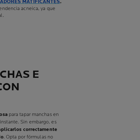
JADORES MATIFICANTES
.
tendencia acneica, ya que
l.
CHAS E
CON
iosa
para tapar manchas en
l instante. Sin embargo, es
aplicarlos correctamente
do
. Opta por fórmulas no