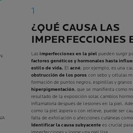
¿QUÉ CAUSA LAS
IMPERFECCIONES E
Las
imperfecciones en la piel
pueden surgir po
N
factores genéticos y hormonales hasta influ
estilo de vida.
El
acné
, por ejemplo, es una ca
obstrucción de los poros
con sebo y células mu
formación de puntos negros, espinillas y granos
hiperpigmentación
, que se manifiesta como m
resultado de la exposición solar, cambios hormo
inflamatoria después de lesiones en la piel. Ad
como la piel áspera o con relieve, puede ser ca
NA
falta de exfoliación o afecciones cutáneas como l
Identificar la causa subyacente
es crucial par
imperfecciones y lograr una piel lisa.