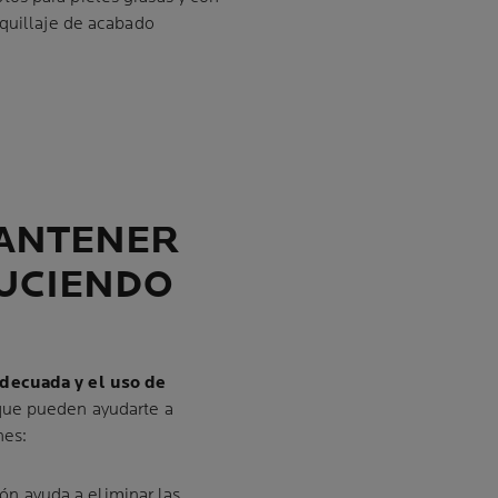
aquillaje de acabado
MANTENER
DUCIENDO
adecuada y el uso de
que pueden ayudarte a
nes:
ón ayuda a eliminar las