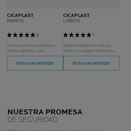
CICAPLAST
CICAPLAST
MANOS
LABIOS
2
1
Crema barrera reparadora.
Bálsamo reparador efecto
Manos dañadas. Uso
barrera. Cuidado hidratante.
doméstico y profesional.
Labios/zonas irritadas.
ECHA UN VISTAZO
ECHA UN VISTAZO
NUESTRA PROMESA
DE SEGURIDAD