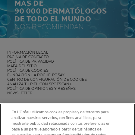
MÁS DE
90 000 DERMATÓLOGOS
DE TODO EL MUNDO
NOS RECOMIENDAN
INFORMACIÓN LEGAL
PÁGINA DE CONTACTO
POLÍTICA DE PRIVACIDAD
MAPA DEL SITIO
POLÍTICA DE COOKIES
FUNDACIÓN LA ROCHE-POSAY
CENTRO DE CONFIGURACIÓN DE COOKIES
ANALIZA TU PIEL CON SPOTSCAN+
POLÍTICA DE OPINIONES Y RESEÑAS
NEWSLETTER
En L’Oréal utilizamos cookies propias y de terceros para
analizar nuestros servicios, con fines analíticos, para
mostrarte publicidad relacionada con tus preferencias en
INFORMACIÓN DEL FABRICANTE
base a un perfil elaborado a partir de tus hábitos de
COSMETIQUE ACTIVE INTERNATIONAL