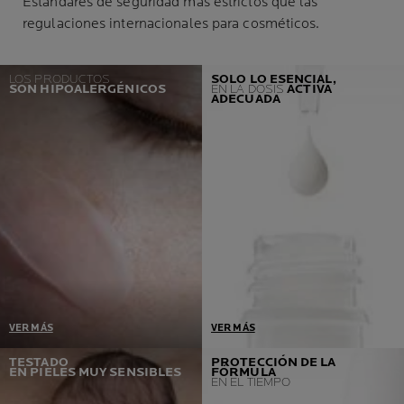
Estándares de seguridad más estrictos que las
regulaciones internacionales para cosméticos.
LOS PRODUCTOS
SOLO LO ESENCIAL,
SON HIPOALERGÉNICOS
EN LA DOSIS
ACTIVA
ADECUADA
VER MÁS
VER MÁS
Un prerrequisito = cero
Desarrollados en
TESTADO
PROTECCIÓN DE LA
EN PIELES MUY SENSIBLES
FÓRMULA
reacciones alérgicas.
colaboración con
EN EL TIEMPO
Si detectamos un solo caso,
dermatólogos y toxicólogos,