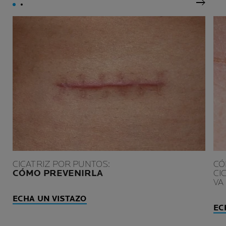
Siguie
CICATRIZ POR PUNTOS:
CÓ
CÓMO PREVENIRLA
CI
VA
ECHA UN VISTAZO
EC