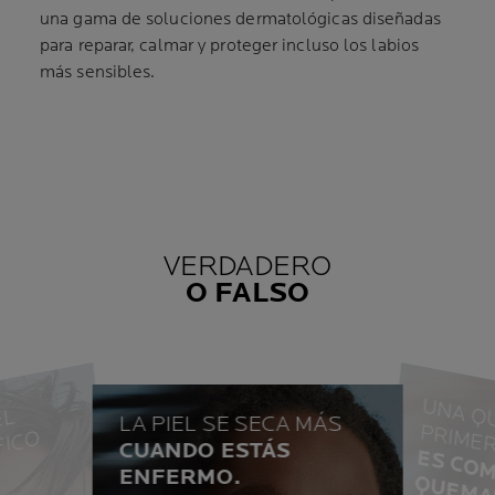
una gama de soluciones dermatológicas diseñadas
para reparar, calmar y proteger incluso los labios
más sensibles.
VERDADERO
O FALSO
L
A
Q
U
I
S
E
S
L
T
É
R
I
N
O
I
E
Í
I
C
LA PIEL SE SECA MÁS
O
CUANDO ESTÁS
VER
O
ENFERMO.
VERDADERO