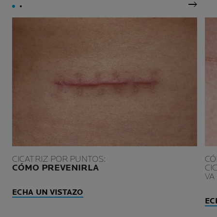
Siguie
CICATRIZ POR PUNTOS:
CÓ
CÓMO PREVENIRLA
CI
VA
ECHA UN VISTAZO
EC