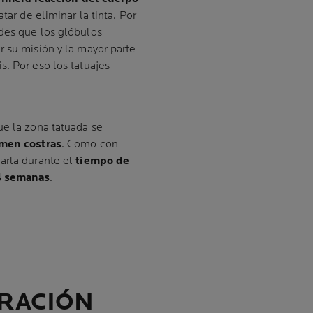
tar de eliminar la tinta. Por
des que los glóbulos
r su misión y la mayor parte
. Por eso los tatuajes
ue la zona tatuada se
men costras
. Como con
arla durante el
tiempo de
 4 semanas
.
URACIÓN