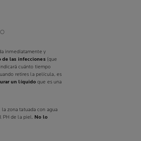
IO
uada inmediatamente y
 de las infecciones
(que
 indicará cuánto tiempo
uando retires la película, es
urar un líquido
que es una
e
la zona tatuada con agua
 PH de la piel.
No lo