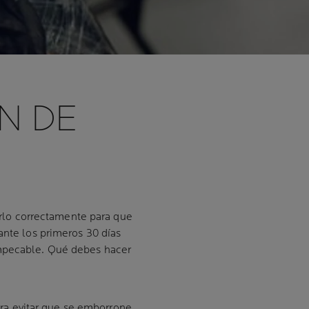
N DE
lo correctamente para que
nte los primeros 30 días
mpecable.
Qué debes hacer
ara evitar que se emborrone