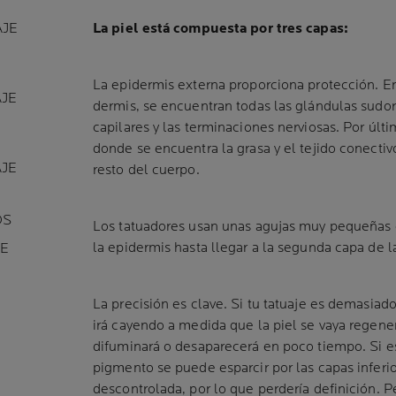
AJE
La piel está compuesta por tres capas:
La epidermis externa proporciona protección. En
AJE
dermis, se encuentran todas las glándulas sudorí
capilares y las terminaciones nerviosas. Por últ
donde se encuentra la grasa y el tejido conectiv
AJE
resto del cuerpo.
OS
Los tatuadores usan unas agujas muy pequeñas
la epidermis hasta llegar a la segunda capa de la
JE
La precisión es clave. Si tu tatuaje es demasiado
irá cayendo a medida que la piel se vaya regener
difuminará o desaparecerá en poco tiempo. Si e
pigmento se puede esparcir por las capas inferio
descontrolada, por lo que perdería definición. Pe