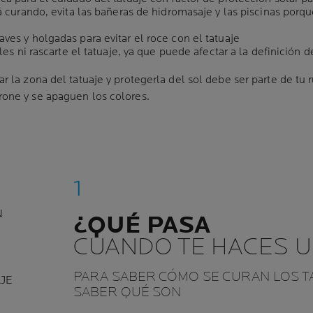
á curando, evita las bañeras de hidromasaje y las piscinas porq
es y holgadas para evitar el roce con el tatuaje
les ni rascarte el tatuaje, ya que puede afectar a la definición d
r la zona del tatuaje y protegerla del sol debe ser parte de tu r
rone y se apaguen los colores.
N
¿QUÉ PASA
CUANDO TE HACES U
PARA SABER CÓMO SE CURAN LOS T
JE
SABER QUÉ SON