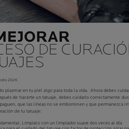
MEJORAR
CESO DE CURACIÓ
TUAJES
gosto 2026
o plasmar en tu piel algo para toda la vida.
Ahora debes cuidar
spués de hacerte un tatuaje, debes cuidarlo correctamente dura
 apaguen, que las líneas no se emborronen y que permanezca i
ración de tu tatuaje:
damental. Límpialo con un limpiador suave dos veces al día
ca para el cuidado del tatuaje con factor de protección solar p