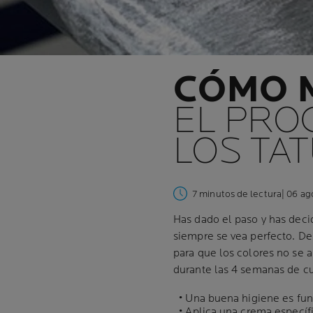
CÓMO 
EL PRO
LOS TA
7 minutos de lectura
| 06 a
Has dado el paso y has decid
siempre se vea perfecto.
De
para que los colores no se
durante las 4 semanas de cu
• Una buena higiene es fun
• Aplica una crema específi