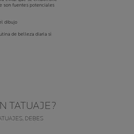
ue son fuentes potenciales
el dibujo
utina de belleza diaria si
N TATUAJE?
ATUAJES, DEBES