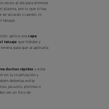
dos veces al día para eliminar
l plasma, por lo que si hay
 se secarán y caerán, lo
l tatuaje.
ción, aplica una
capa
el tatuaje
que hidrate y
 nevera para que al aplicarla
ma duchas rápidas
y evita
r en la cicatrización y
bién deberías evitar
s, jacuzzis, piscinas o
den ser un foco de