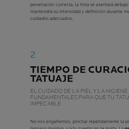
penetración correcta, la tinta se asentará debajo 
mantendrá su intensidad y definición durante mu
cuidados adecuados.
TIEMPO DE CURACI
TATUAJE
EL CUIDADO DE LA PIEL Y LA HIGIEN
FUNDAMENTALES PARA QUE TU TATU
IMPECABLE
No nos engañemos, pinchar repetidamente la pie
proceso invasivo, y a tu cuerpo no le gusta. La
p