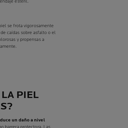
endaje estéril.
iel se frota vigorosamente
de caídas sobre asfalto o el
olorosas y propensas a
damente.
LA PIEL
S?
oduce un daño a nivel
o barrera protectora. Las