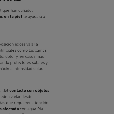
el que han dañado.
s en la piel
te ayudará a
osición excesiva a la
artificiales como las camas
o, dolor y, en casos más
zando protectores solares y
máxima intensidad solar.
do del
contacto con objetos
ueden variar desde
das que requieren atención
a afectada
con agua fría