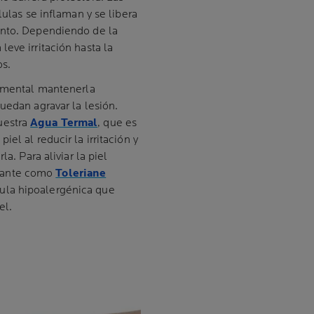
lulas se inflaman y se libera
ento. Dependiendo de la
eve irritación hasta la
os.
damental mantenerla
uedan agravar la lesión.
uestra
Agua Termal
, que es
el al reducir la irritación y
a. Para aliviar la piel
mante como
Toleriane
mula hipoalergénica que
el.