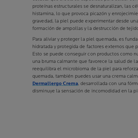
proteínas estructurales se desnaturalizan, las cé
histamina, lo que provoca picazón y enrojecimi
gravedad, la piel puede experimentar desde una l
formación de ampollas y la destrucción de tejid
Para aliviar y proteger la piel quemada, es fun
hidratada y protegida de factores externos que p
Esto se puede conseguir con productos como n
una bruma calmante que favorece la salud de la pi
reequilibra el microbioma de la piel para reforzarl
quemada, también puedes usar una crema cal
Dermallergo Crema
, desarrollada con una fór
disminuye la sensación de incomodidad en la pi