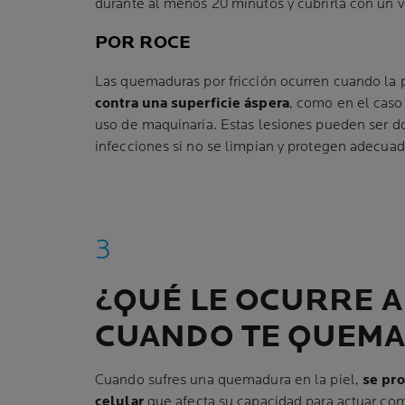
durante al menos 20 minutos y cubrirla con un v
POR ROCE
Las quemaduras por fricción ocurren cuando la p
contra una superficie áspera
, como en el caso 
uso de maquinaria. Estas lesiones pueden ser d
infecciones si no se limpian y protegen adecua
¿QUÉ LE OCURRE A 
CUANDO TE QUEMA
Cuando sufres una quemadura en la piel,
se pr
celular
que afecta su capacidad para actuar com