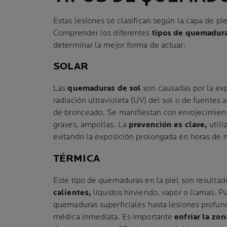
Estas lesiones se clasifican según la capa de pi
Comprender los diferentes
tipos de quemadura
determinar la mejor forma de actuar:
SOLAR
Las
quemaduras de sol
son causadas por la exp
radiación ultravioleta (UV) del sol o de fuentes 
de bronceado. Se manifiestan con enrojecimient
graves, ampollas. La
prevención es clave,
utili
evitando la exposición prolongada en horas de 
TÉRMICA
Este tipo de quemaduras en la piel son resulta
calientes,
líquidos hirviendo, vapor o llamas. P
quemaduras superficiales hasta lesiones profun
médica inmediata. Es importante
enfriar la zon