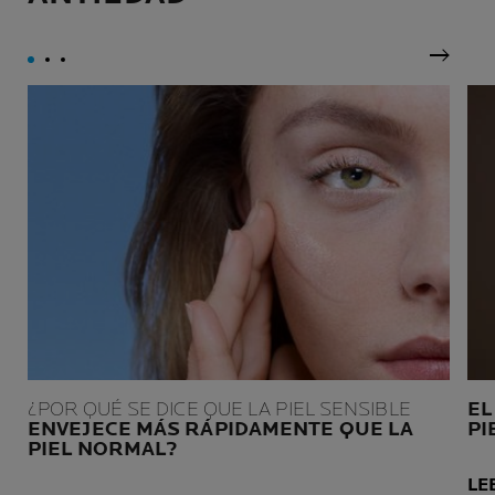
Siguie
¿POR QUÉ SE DICE QUE LA PIEL SENSIBLE
EL
ENVEJECE MÁS RÁPIDAMENTE QUE LA
PI
PIEL NORMAL?
LE