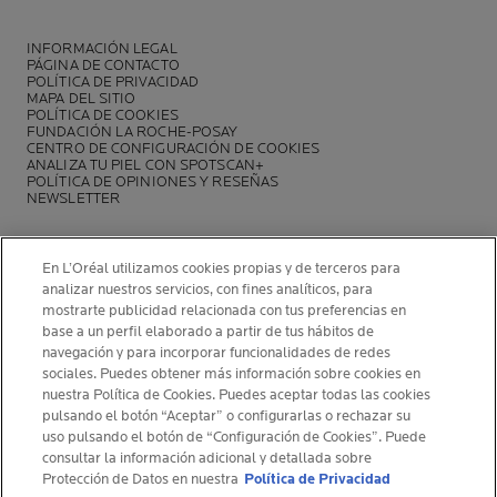
INFORMACIÓN LEGAL
PÁGINA DE CONTACTO
POLÍTICA DE PRIVACIDAD
MAPA DEL SITIO
POLÍTICA DE COOKIES
FUNDACIÓN LA ROCHE-POSAY
CENTRO DE CONFIGURACIÓN DE COOKIES
ANALIZA TU PIEL CON SPOTSCAN+
POLÍTICA DE OPINIONES Y RESEÑAS
NEWSLETTER
En L’Oréal utilizamos cookies propias y de terceros para
analizar nuestros servicios, con fines analíticos, para
mostrarte publicidad relacionada con tus preferencias en
INFORMACIÓN DEL FABRICANTE
base a un perfil elaborado a partir de tus hábitos de
COSMETIQUE ACTIVE INTERNATIONAL
navegación y para incorporar funcionalidades de redes
La Roche-Posay Laboratoire Dermatologique CAI
sociales. Puedes obtener más información sobre cookies en
nuestra Política de Cookies. Puedes aceptar todas las cookies
86270 La Roche-Posay France
pulsando el botón “Aceptar” o configurarlas o rechazar su
[email protected]
uso pulsando el botón de “Configuración de Cookies”. Puede
consultar la información adicional y detallada sobre
Protección de Datos en nuestra
Política de Privacidad