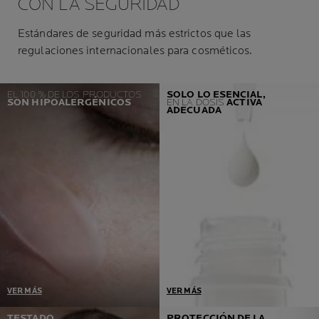
CON LA SEGURIDAD
Estándares de seguridad más estrictos que las
regulaciones internacionales para cosméticos.
EL 100 % DE LOS PRODUCTOS
SOLO LO ESENCIAL,
SON HIPOALERGÉNICOS
EN LA DOSIS
ACTIVA
ADECUADA
VER MÁS
VER MÁS
Un prerrequisito = cero
Desarrollados en
TESTADO
PROTECCIÓN DE LA