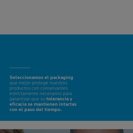
Seleccionamos el packaging
que mejor protege nuestros
productos con conservantes
estrictamente necesarios para
garantizar que su
tolerancia y
eficacia se mantienen intactas
con el paso del tiempo.