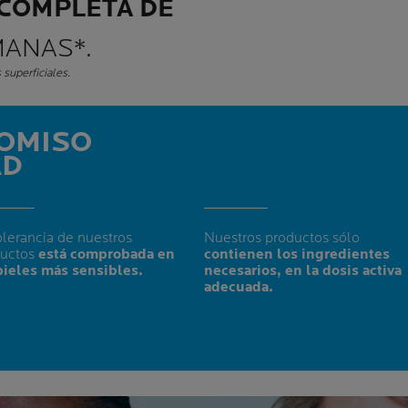
COMPLETA DE
MANAS*.
 superficiales.
OMISO
AD
olerancia de nuestros
Nuestros productos sólo
ductos
está comprobada en
contienen los ingredientes
pieles más sensibles.
necesarios, en la dosis activa
adecuada.