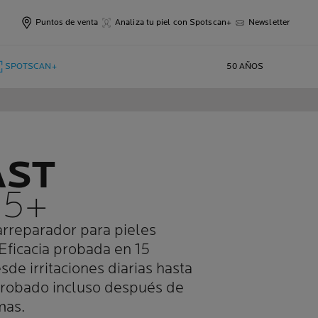
Puntos de venta
Analiza tu piel con Spotscan+
Newsletter
SPOTSCAN+
50 AÑOS
AST
B5+
rreparador para pieles
. Eficacia probada en 15
sde irritaciones diarias hasta
Probado incluso después de
mas.