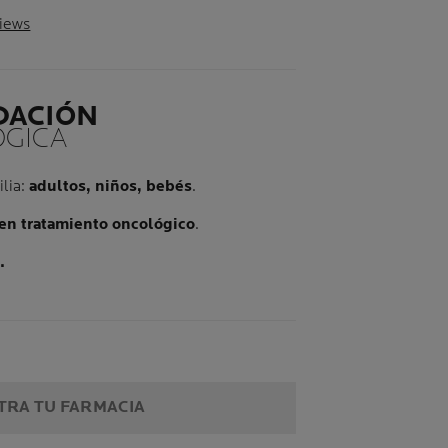
views
DACIÓN
GICA
ilia:
adultos, niños, bebés
.
en tratamiento oncológico
.
.
RA TU FARMACIA