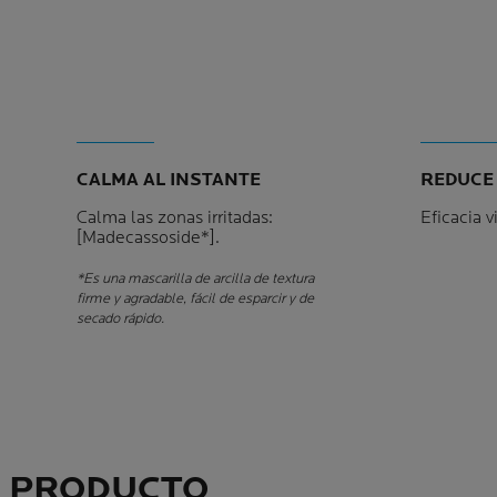
CALMA AL INSTANTE
REDUCE
Calma las zonas irritadas:
Eficacia v
[Madecassoside*].
*Es una mascarilla de arcilla de textura
firme y agradable, fácil de esparcir y de
secado rápido.
L PRODUCTO