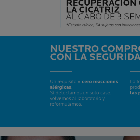
RECUPERACIÓN 
LA CICATRIZ
AL CABO DE 3 SE
*Estudio clínico, 54 sujetos con irritaciones
NUESTRO COMPR
CON LA SEGURID
Un requisito =
cero reacciones
La t
alérgicas
.
pro
Si detectamos un solo caso,
las 
volvemos al laboratorio y
reformulamos.