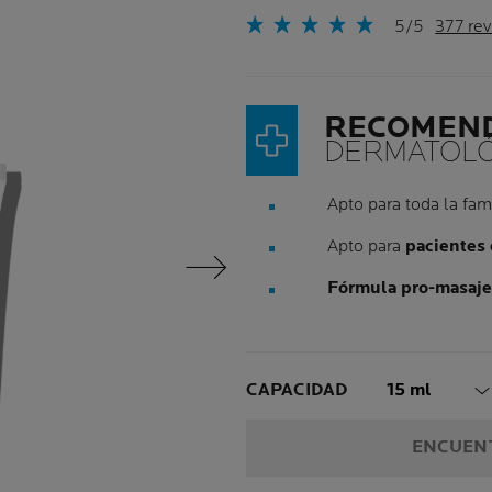
5/5
377 re
RECOMEN
DERMATOLÓ
Apto para toda la fam
Apto para
pacientes 
Siguiente Panel
Fórmula pro-masaje
Volume
CAPACIDAD
15 ml
ENCUENT