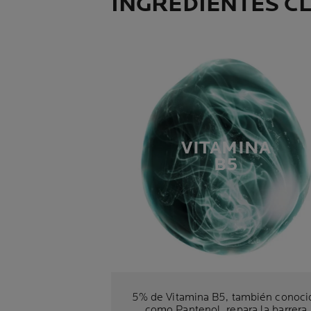
INGREDIENTES C
VITAMINA
B5
5% de Vitamina B5, también conoci
como Pantenol, repara la barrera