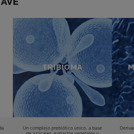
LAVE
TRIBIOMA
M
da
Un complejo prebiótico único, a base
Deriva
de azúcares, extractos vegetales y