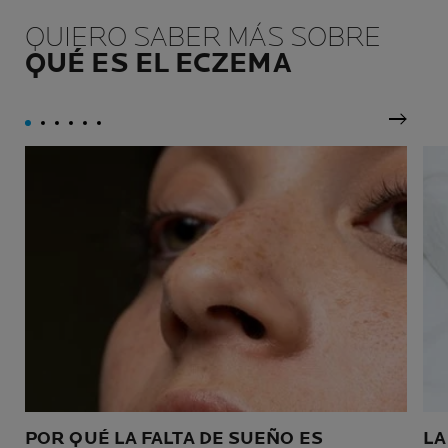
reactivas, alérgicas, con
estrictamente necesarios
tendencia acneica, atópicas,
para garantizar que su
QUIERO SABER MÁS SOBRE
dañadas o debilitadas por
tolerancia y eficacia se
QUÉ ES EL ECZEMA
los tratamientos contra el
mantienen intactas con el
cáncer.
paso del tiempo.
Siguie
POR QUÉ LA FALTA DE SUEÑO ES
LA