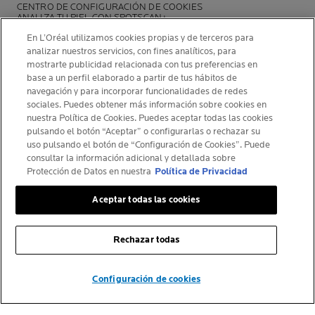
CENTRO DE CONFIGURACIÓN DE COOKIES
ANALIZA TU PIEL CON SPOTSCAN+
POLÍTICA DE OPINIONES Y RESEÑAS
En L’Oréal utilizamos cookies propias y de terceros para
NEWSLETTER
analizar nuestros servicios, con fines analíticos, para
mostrarte publicidad relacionada con tus preferencias en
base a un perfil elaborado a partir de tus hábitos de
navegación y para incorporar funcionalidades de redes
sociales. Puedes obtener más información sobre cookies en
INFORMACIÓN DEL FABRICANTE
nuestra Política de Cookies. Puedes aceptar todas las cookies
COSMETIQUE ACTIVE INTERNATIONAL
pulsando el botón “Aceptar” o configurarlas o rechazar su
uso pulsando el botón de “Configuración de Cookies”. Puede
La Roche-Posay Laboratoire Dermatologique CAI
consultar la información adicional y detallada sobre
86270 La Roche-Posay France
Protección de Datos en nuestra
Política de Privacidad
larocheposay@es.oaccare.com
Aceptar todas las cookies
Rechazar todas
© La Roche-Posay
© Centre Thermal de La Roche-Posay
© Getty Images
Configuración de cookies
© Thinkstock
© L'ORÉAL