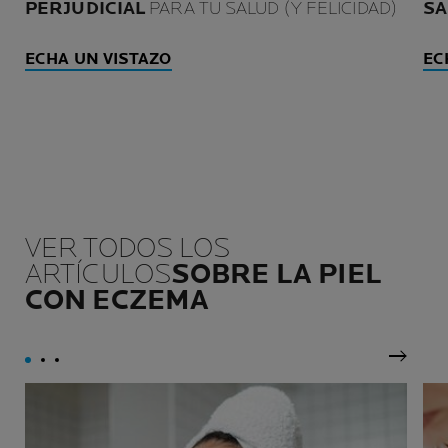
PERJUDICIAL
PARA TU SALUD (Y FELICIDAD)
SA
ECHA UN VISTAZO
EC
VER TODOS LOS
ARTÍCULOS
SOBRE LA PIEL
CON ECZEMA
Siguie