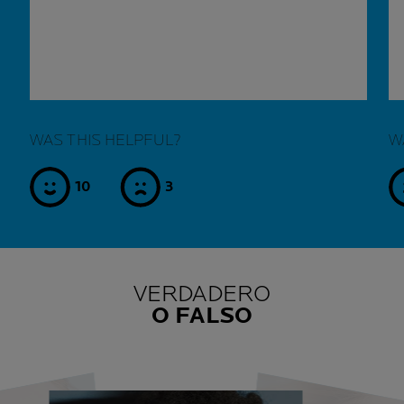
WAS THIS HELPFUL?
W
10
3
sí
no
VERDADERO
O FALSO