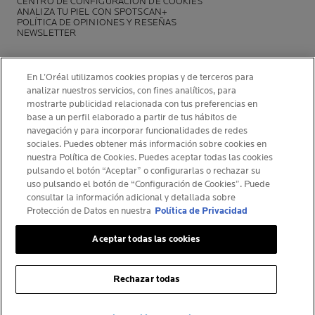
CENTRO DE CONFIGURACIÓN DE COOKIES
ANALIZA TU PIEL CON SPOTSCAN+
POLÍTICA DE OPINIONES Y RESEÑAS
NEWSLETTER
En L’Oréal utilizamos cookies propias y de terceros para
analizar nuestros servicios, con fines analíticos, para
mostrarte publicidad relacionada con tus preferencias en
INFORMACIÓN DEL FABRICANTE
base a un perfil elaborado a partir de tus hábitos de
COSMETIQUE ACTIVE INTERNATIONAL
navegación y para incorporar funcionalidades de redes
La Roche-Posay Laboratoire Dermatologique CAI
sociales. Puedes obtener más información sobre cookies en
nuestra Política de Cookies. Puedes aceptar todas las cookies
86270 La Roche-Posay France
pulsando el botón “Aceptar” o configurarlas o rechazar su
[email protected]
uso pulsando el botón de “Configuración de Cookies”. Puede
consultar la información adicional y detallada sobre
Protección de Datos en nuestra
Política de Privacidad
© La Roche-Posay
Aceptar todas las cookies
© Centre Thermal de La Roche-Posay
© Getty Images
Rechazar todas
© Thinkstock
© L'ORÉAL