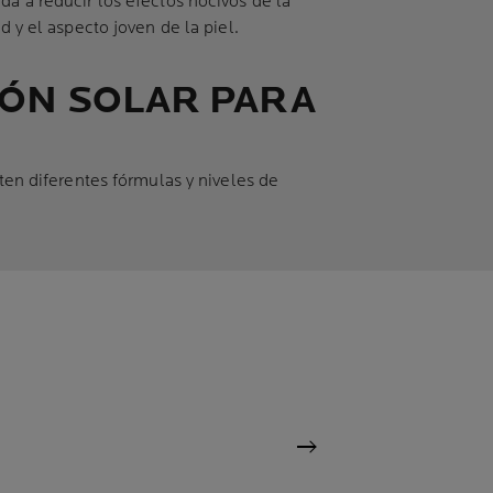
da a reducir los efectos nocivos de la
d y el aspecto joven de la piel.
IÓN SOLAR PARA
sten diferentes fórmulas y niveles de
Siguiente