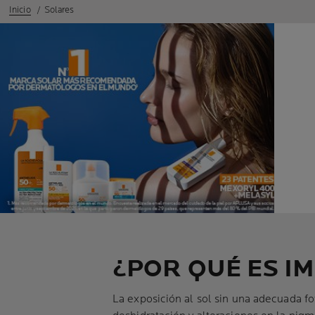
Inicio
Solares
¿POR QUÉ ES I
La exposición al sol sin una adecuada f