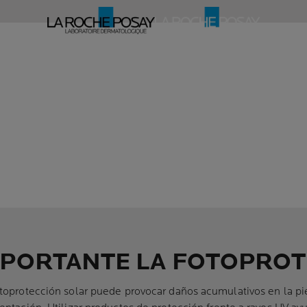
MPORTANTE LA FOTOPRO
otoprotección solar puede provocar daños acumulativos en la p