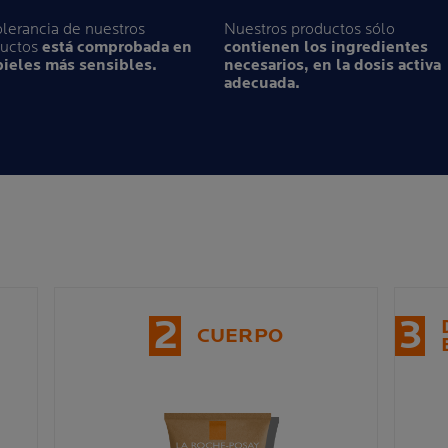
olerancia de nuestros
Nuestros productos sólo
ductos
está comprobada en
contienen los ingredientes
pieles más sensibles.
necesarios, en la dosis activa
adecuada.
2
3
CUERPO