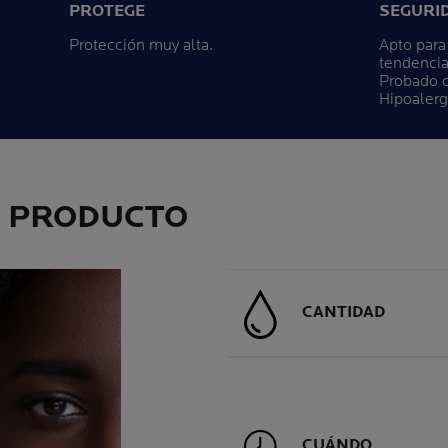
PROTEGE
SEGURI
Protección muy alta.
Apto para
tendencia 
Probado c
Hipoalerg
L PRODUCTO
CANTIDAD
CUÁNDO