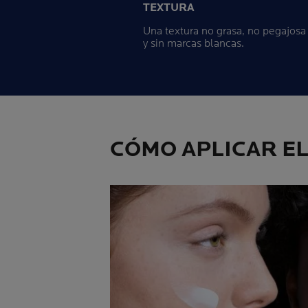
TEXTURA
Una textura no grasa, no pegajosa
y sin marcas blancas.
CÓMO APLICAR E