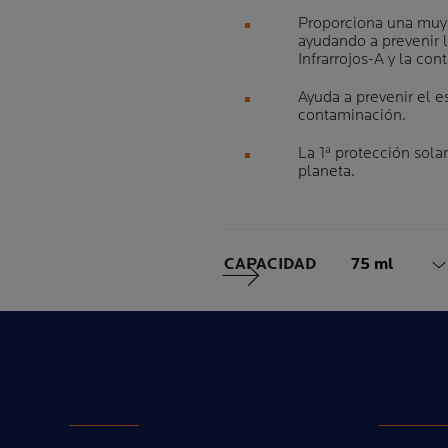
Proporciona una muy 
ayudando a prevenir 
Infrarrojos-A y la co
Ayuda a prevenir el e
contaminación.
La 1ª protección sola
planeta.
Volume
CAPACIDAD
75 ml
Siguiente Panel