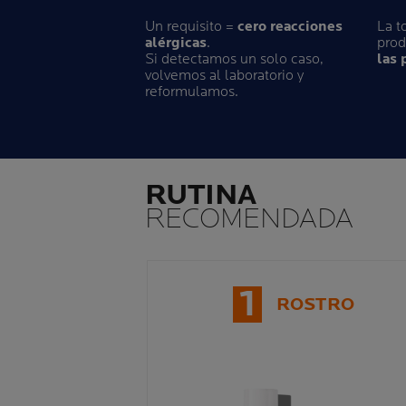
Un requisito =
cero reacciones
La t
alérgicas
.
pro
Si detectamos un solo caso,
las 
volvemos al laboratorio y
reformulamos.
RUTINA
RECOMENDADA
1
ROSTRO