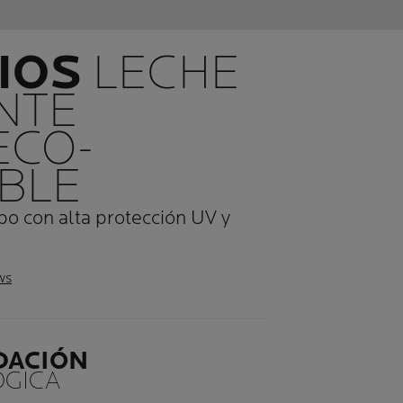
IOS
LECHE
NTE
ECO-
IBLE
po con alta protección UV y
ws
DACIÓN
GICA