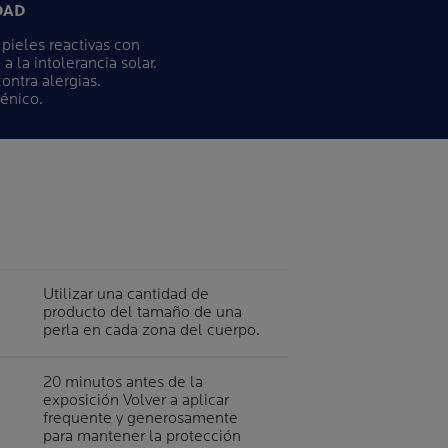
DAD
 pieles reactivas con
a la intolerancia solar.
ontra alergias.
énico.
Utilizar una cantidad de
producto del tamaño de una
perla en cada zona del cuerpo.
20 minutos antes de la
exposición Volver a aplicar
frequente y generosamente
para mantener la protección