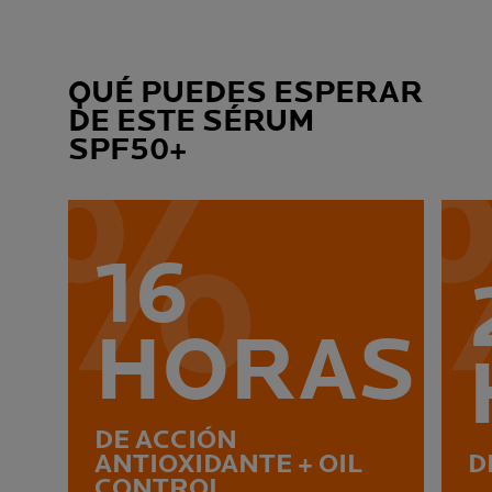
QUÉ PUEDES ESPERAR
DE ESTE SÉRUM
SPF50+
16
HORAS
DE ACCIÓN
ANTIOXIDANTE + OIL
D
CONTROL