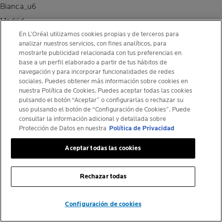
Bianca_u6
Madrid
En L’Oréal utilizamos cookies propias y de terceros para
Tipo de usuario: Consumidor
analizar nuestros servicios, con fines analíticos, para
Edad:
De 25 a 34
mostrarte publicidad relacionada con tus preferencias en
base a un perfil elaborado a partir de tus hábitos de
How did you hear about the product:
navegación y para incorporar funcionalidades de redes
Gender:
sociales. Puedes obtener más información sobre cookies en
nuestra Política de Cookies. Puedes aceptar todas las cookies
pulsando el botón “Aceptar” o configurarlas o rechazar su
uso pulsando el botón de “Configuración de Cookies”. Puede
consultar la información adicional y detallada sobre
Protección de Datos en nuestra
Política de Privacidad
- 04/08/2026
Aceptar todas las cookies
MI DESCUBRIMIENTO FAVORITO DEL VERANO
Rechazar todas
Me encanta este protector. La textura es súper ligera y deja un
tono tan bonito y uniforme que se ha convertido en mi
Configuración de cookies
ENCUENTRA TU FARMACIA
protector con color favorito. Deja efecto buena cara.