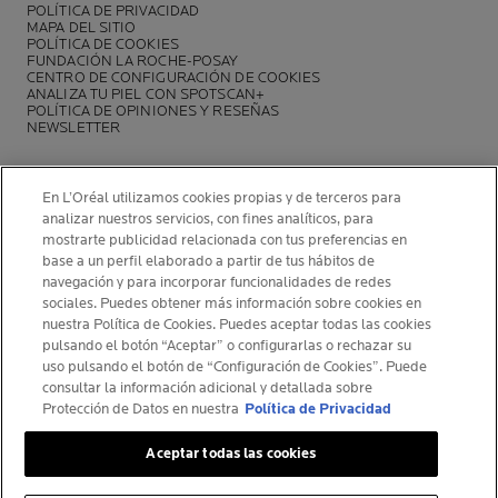
POLÍTICA DE PRIVACIDAD
MAPA DEL SITIO
POLÍTICA DE COOKIES
FUNDACIÓN LA ROCHE-POSAY
CENTRO DE CONFIGURACIÓN DE COOKIES
ANALIZA TU PIEL CON SPOTSCAN+
POLÍTICA DE OPINIONES Y RESEÑAS
NEWSLETTER
En L’Oréal utilizamos cookies propias y de terceros para
analizar nuestros servicios, con fines analíticos, para
mostrarte publicidad relacionada con tus preferencias en
INFORMACIÓN DEL FABRICANTE
base a un perfil elaborado a partir de tus hábitos de
COSMETIQUE ACTIVE INTERNATIONAL
navegación y para incorporar funcionalidades de redes
La Roche-Posay Laboratoire Dermatologique CAI
sociales. Puedes obtener más información sobre cookies en
nuestra Política de Cookies. Puedes aceptar todas las cookies
86270 La Roche-Posay France
pulsando el botón “Aceptar” o configurarlas o rechazar su
[email protected]
uso pulsando el botón de “Configuración de Cookies”. Puede
consultar la información adicional y detallada sobre
Protección de Datos en nuestra
Política de Privacidad
© La Roche-Posay
Aceptar todas las cookies
© Centre Thermal de La Roche-Posay