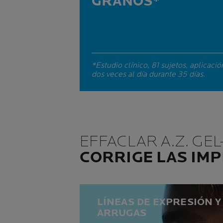
GRANOS*
*Estudio clínico, 81 sujetos, aplicació
dos veces al día durante 35 días.
EFFACLAR A.Z. GE
CORRIGE LAS IMP
LÍNEAS DE EXPRESIÓN Y
ARRUGAS