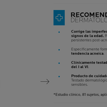
RECOMEN
DERMATOLÓ
Corrige las imperfec
signos de la edad.
R
persistentes post-acn
Específicamente for
tendencia acneica
.
Clínicamente testad
del I al VI
.
Producto de cuidado
Testado dermatológic
Siguiente Panel
sensibles.
*Estudio clínico, 81 sujetos, apl