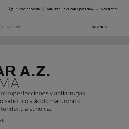
Puntos de venta
Analiza tu piel con Spotscan+
Newsletter
SPOTSCAN+
50 AÑOS
R A.Z.
EMA
ntimperfecciones y antiarrugas
o salicílico y ácido hialurónico
 tendencia acneica.
ws