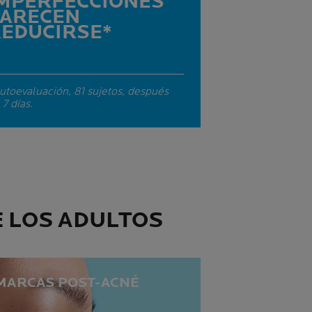
MPERFECCIONES
PARECEN
EDUCIRSE*
utoevaluación, 81 sujetos, después
 7 días.
E LOS ADULTOS
MARCAS POST-ACNÉ