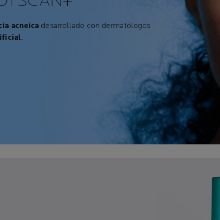
OTSCAN+
ia acneica
desarrollado con dermatólogos
ificial
.