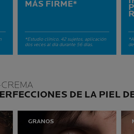
I
MÁS FIRME*
R
n
*Estudio clínico, 42 sujetos, aplicación
*A
dos veces al día durante 56 días.
de
L-CREMA
ERFECCIONES DE LA PIEL D
GRANOS