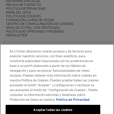
INFORMACIÓN LEGAL
PÁGINA DE CONTACTO
POLÍTICA DE PRIVACIDAD
MAPA DEL SITIO
POLÍTICA DE COOKIES
FUNDACIÓN LA ROCHE-POSAY
CENTRO DE CONFIGURACIÓN DE COOKIES
ANALIZA TU PIEL CON SPOTSCAN+
POLÍTICA DE OPINIONES Y RESEÑAS
NEWSLETTER
En L’Oréal utilizamos cookies propias y de terceros para
analizar nuestros servicios, con fines analíticos, para
mostrarte publicidad relacionada con tus preferencias en
INFORMACIÓN DEL FABRICANTE
base a un perfil elaborado a partir de tus hábitos de
COSMETIQUE ACTIVE INTERNATIONAL
navegación y para incorporar funcionalidades de redes
La Roche-Posay Laboratoire Dermatologique CAI
sociales. Puedes obtener más información sobre cookies en
nuestra Política de Cookies. Puedes aceptar todas las cookies
86270 La Roche-Posay France
pulsando el botón “Aceptar” o configurarlas o rechazar su
[email protected]
uso pulsando el botón de “Configuración de Cookies”. Puede
consultar la información adicional y detallada sobre
Protección de Datos en nuestra
Política de Privacidad
© La Roche-Posay
Aceptar todas las cookies