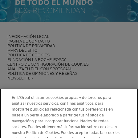
DE TODO EL MUNDO
NOS RECOMIENDAN
INFORMACIÓN LEGAL
PÁGINA DE CONTACTO
POLÍTICA DE PRIVACIDAD
MAPA DEL SITIO
POLÍTICA DE COOKIES
FUNDACIÓN LA ROCHE-POSAY
CENTRO DE CONFIGURACIÓN DE COOKIES
ANALIZA TU PIEL CON SPOTSCAN+
POLÍTICA DE OPINIONES Y RESEÑAS
NEWSLETTER
En L’Oréal utilizamos cookies propias y de terceros para
analizar nuestros servicios, con fines analíticos, para
mostrarte publicidad relacionada con tus preferencias en
INFORMACIÓN DEL FABRICANTE
base a un perfil elaborado a partir de tus hábitos de
COSMETIQUE ACTIVE INTERNATIONAL
navegación y para incorporar funcionalidades de redes
La Roche-Posay Laboratoire Dermatologique CAI
sociales. Puedes obtener más información sobre cookies en
nuestra Política de Cookies. Puedes aceptar todas las cookies
86270 La Roche-Posay France