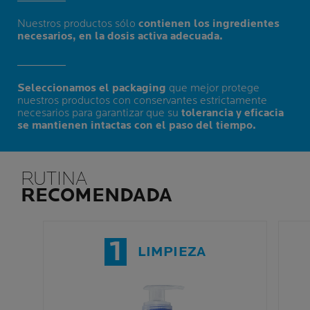
Nuestros productos sólo
contienen los ingredientes
necesarios, en la dosis activa adecuada.
Seleccionamos el packaging
que mejor protege
nuestros productos con conservantes estrictamente
necesarios para garantizar que su
tolerancia y eficacia
se mantienen intactas con el paso del tiempo.
RUTINA
RECOMENDADA
1
LIMPIEZA