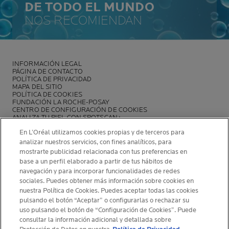
DE TODO EL MUNDO
NOS RECOMIENDAN
INFORMACIÓN LEGAL
PÁGINA DE CONTACTO
POLÍTICA DE PRIVACIDAD
MAPA DEL SITIO
POLÍTICA DE COOKIES
FUNDACIÓN LA ROCHE-POSAY
CENTRO DE CONFIGURACIÓN DE COOKIES
ANALIZA TU PIEL CON SPOTSCAN+
POLÍTICA DE OPINIONES Y RESEÑAS
En L’Oréal utilizamos cookies propias y de terceros para
NEWSLETTER
analizar nuestros servicios, con fines analíticos, para
mostrarte publicidad relacionada con tus preferencias en
base a un perfil elaborado a partir de tus hábitos de
navegación y para incorporar funcionalidades de redes
sociales. Puedes obtener más información sobre cookies en
INFORMACIÓN DEL FABRICANTE
nuestra Política de Cookies. Puedes aceptar todas las cookies
COSMETIQUE ACTIVE INTERNATIONAL
pulsando el botón “Aceptar” o configurarlas o rechazar su
uso pulsando el botón de “Configuración de Cookies”. Puede
La Roche-Posay Laboratoire Dermatologique CAI
consultar la información adicional y detallada sobre
86270 La Roche-Posay France