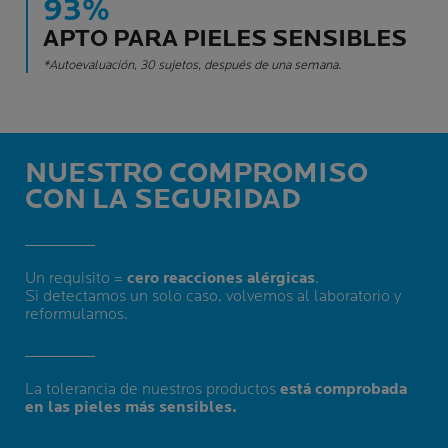
93%
APTO PARA PIELES SENSIBLES
*Autoevaluación, 30 sujetos, después de una semana.
NUESTRO COMPROMISO
CON LA SEGURIDAD
Un requisito =
cero reacciones alérgicas
.
Si detectamos un solo caso, volvemos al laboratorio y
reformulamos.
La tolerancia de nuestros productos
está comprobada
en las pieles más sensibles.