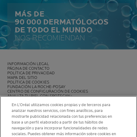
MÁS DE
90 000 DERMATÓLOGOS
DE TODO EL MUNDO
NOS RECOMIENDAN
INFORMACIÓN LEGAL
PÁGINA DE CONTACTO
POLÍTICA DE PRIVACIDAD
MAPA DEL SITIO
POLÍTICA DE COOKIES
FUNDACIÓN LA ROCHE-POSAY
CENTRO DE CONFIGURACIÓN DE COOKIES
ANALIZA TU PIEL CON SPOTSCAN+
POLÍTICA DE OPINIONES Y RESEÑAS
En L’Oréal utilizamos cookies propias y de terceros para
NEWSLETTER
analizar nuestros servicios, con fines analíticos, para
mostrarte publicidad relacionada con tus preferencias en
base a un perfil elaborado a partir de tus hábitos de
navegación y para incorporar funcionalidades de redes
sociales. Puedes obtener más información sobre cookies en