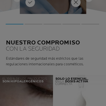
que se
élulas
MÁS INFOR
IÓN
diarias.
én
MÁS INFORMACIÓN
as
biental
folículos
a razón por la
cáncer. La piel
el vello
ros
ecesitas ap
e 
os.
NUESTRO COMPROMISO
CON LA SEGURIDAD
Estándares de seguridad más estrictos que las
regulaciones internacionales para cosméticos.
EL 100 % DE LOS PRODUCTOS
SOLO LO ESENCIAL,
SON HIPOALERGÉNICOS
EN LA
DOSIS ACTIVA
CORRECTA