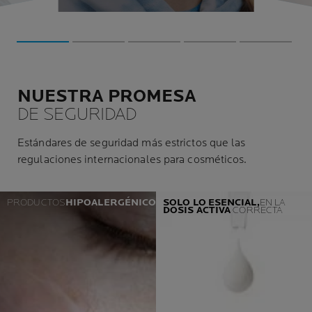
as
biental
folículos
a razón por la
cáncer. La piel
el vello
ros
ecesitas ap
e 
os.
NUESTRA PROMESA
DE SEGURIDAD
Estándares de seguridad más estrictos que las
regulaciones internacionales para cosméticos.
PRODUCTOS
HIPOALERGÉNICOS
SOLO LO ESENCIAL,
EN LA
DOSIS
ACTIVA
CORRECTA