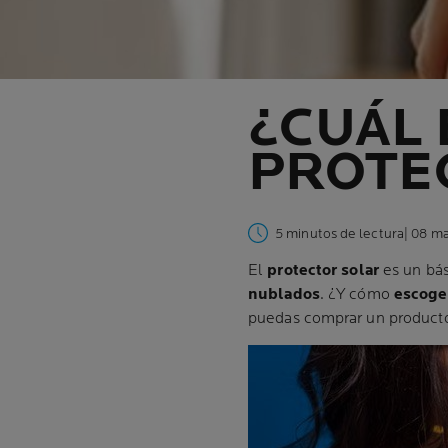
¿CUÁL 
PROTE
5 minutos de lectura
| 08 m
El
protector solar
es un bás
nublados
. ¿Y cómo
escoger
puedas comprar un producto