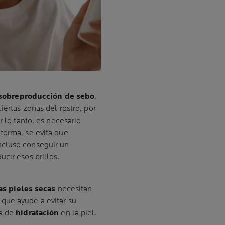
sobre
producción de sebo
,
iertas zonas del rostro, por
r lo tanto, es necesario
 forma, se evita que
ncluso conseguir un
cir esos brillos.
as pieles secas
necesitan
, que ayude a evitar su
ta de
hidratación
en la piel.