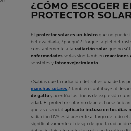
OR
¿CÓMO ESCOGER E
PROTECTOR SOLAR
El
protector solar es un básico
que no puede fa
belleza diaria, ¿por qué? Porque la piel del rost
constantemente a la
radiación solar
que no sól
enfermedades
serias sino también
reacciones 
sensibles y
fotoenvejecimiento
.
¿Sabías que la radiación del sol es una de las pr
manchas solares
? También contribuye al desar
de gallo
y acentúa las líneas de expresión cuan
edad. El protector solar no debe echarse únicame
que es esencial
aplicarlo incluso en los días
radiación UVA está presente al largo de todo el
significativamente el riesgo de que la radiación so
debes incluir a tu protector solar en tu rutina di