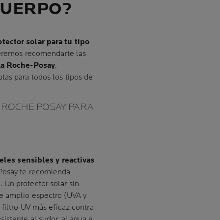
 CUERPO?
tector solar para tu tipo
queremos recomendarte las
La Roche-Posay
,
tas para todos los tipos de
 ROCHE POSAY PARA
eles sensibles y reactivas
-Posay te recomienda
 Un protector solar sin
e amplio espectro (UVA y
 filtro UV más eficaz contra
istente al sudor, al agua e