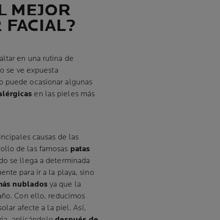
L MEJOR
 FACIAL?
ltar en una rutina de
ro se ve expuesta
o puede ocasionar algunas
alérgicas
en las pieles más
incipales causas de las
rollo de las famosas
patas
do se llega a determinada
nte para ir a la playa, sino
 más nublados
ya que la
 año. Con ello, reducimos
lar afecte a la piel. Así,
aria, aplicándolo
después de