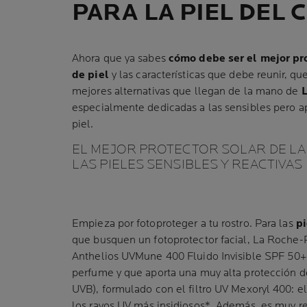
PARA LA PIEL DEL
Ahora que ya sabes
cómo debe ser el mejor pro
de piel
y las características que debe reunir, 
mejores alternativas que llegan de la mano de
especialmente dedicadas a las sensibles pero ap
piel.
EL MEJOR PROTECTOR SOLAR DE LA
LAS PIELES SENSIBLES Y REACTIVAS
Empieza por fotoproteger a tu rostro. Para las
pi
que busquen un fotoprotector facial, La Roche
Anthelios UVMune 400 Fluido Invisible SPF 50+.
perfume y que aporta una muy alta protección d
UVB), formulado con el filtro UV Mexoryl 400: el
los rayos UV más insidiosos*. Además, es muy res