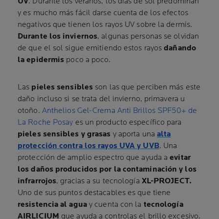
UV
. Durante los veranos, los días de sol predominan
y es mucho más fácil darse cuenta de los efectos
negativos que tienen los rayos UV sobre la dermis.
Durante los inviernos
, algunas personas se olvidan
de que el sol sigue emitiendo estos rayos
dañando
la epidermis
poco a poco.
Las
pieles sensibles
son las que perciben más este
daño incluso si se trata del invierno, primavera u
otoño.
Anthelios Gel-Crema Anti Brillos SPF50+ de
La Roche Posay
es un producto específico para
pieles sensibles y grasas
y aporta una
alta
protección contra los rayos UVA y UVB
. Una
protección de amplio espectro que ayuda a
evitar
los daños producidos por la contaminación y los
infrarrojos
, gracias a su tecnología
XL-PROJECT.
Uno de sus puntos destacables es que tiene
resistencia al agua
y cuenta con la
tecnología
AIRLICIUM
que ayuda a controlas el brillo excesivo.