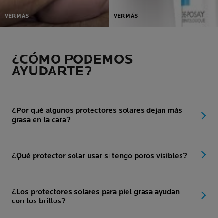
VER MÁS
VER MÁS
La tolerancia de nuestros
Seleccionamos el envase
productos está comprobada
que mejor protege nuestros
en las pieles más sensibles:
productos con conservantes
¿CÓMO PODEMOS
reactivas, alérgicas, con
estrictamente necesarios
AYUDARTE?
tendencia acneica, atópicas,
para garantizar que su
dañadas o debilitadas por
tolerancia y eficacia se
los tratamientos contra el
mantienen intactas con el
cáncer.
paso del tiempo.
¿Por qué algunos protectores solares dejan más
grasa en la cara?
¿Qué protector solar usar si tengo poros visibles?
¿Los protectores solares para piel grasa ayudan
con los brillos?