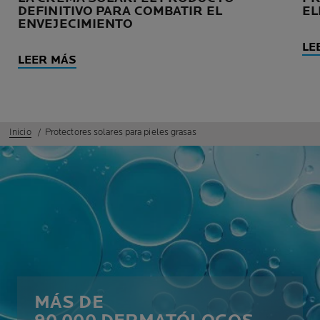
DEFINITIVO PARA COMBATIR EL
EL
ENVEJECIMIENTO
LE
LEER MÁS
Inicio
Protectores solares para pieles grasas
MÁS DE