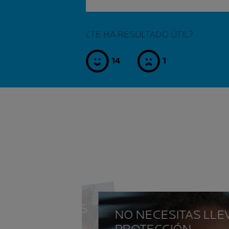
¿TE HA RESULTADO ÚTIL?
14
1
sí
no
NIÑOS SON MÁS
NO NECESITAS LLE