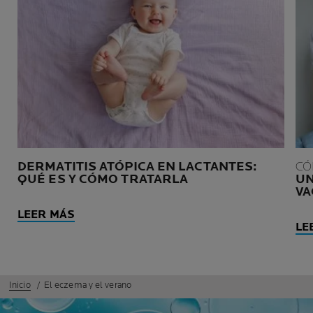
DERMATITIS ATÓPICA EN LACTANTES:
CÓ
QUÉ ES Y CÓMO TRATARLA
UN
VA
LEER MÁS
LE
Inicio
El eczema y el verano