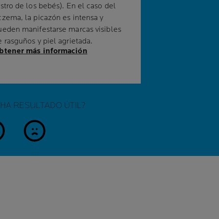
ostro de los bebés). En el caso del
czema, la picazón es intensa y
ueden manifestarse marcas visibles
e rasguños y piel agrietada.
btener más información
 HA RESULTADO ÚTIL?
í
no