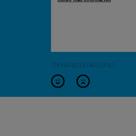
Obtén más información
¿TE HA RESULTADO ÚTIL?
sí
no