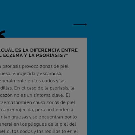
Siguiente Panel
¿CUÁL ES LA DIFERENCIA ENTRE
L ECZEMA Y LA PSORIASIS?
a psoriasis provoca zonas de piel
ruesa, enrojecida y escamosa,
eneralmente en los codos y las
dillas. En el caso de la psoriasis, la
icazón no es un síntoma clave. El
czema también causa zonas de piel
eca y enrojecida, pero no tienden a
er tan gruesas y se encuentran por lo
eneral en los pliegues de la piel del
ello, los codos y las rodillas (o en el