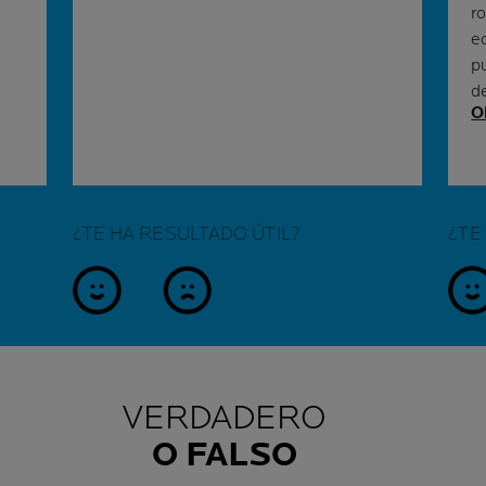
r
e
p
d
O
¿TE HA RESULTADO ÚTIL?
¿TE
sí
no
s
VERDADERO
O FALSO