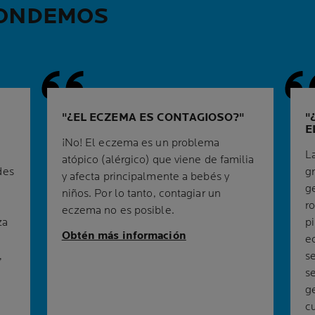
ONDEMOS
¿EL ECZEMA ES CONTAGIOSO?
E
¡No! El eczema es un problema
L
atópico (alérgico) que viene de familia
des
g
y afecta principalmente a bebés y
g
niños. Por lo tanto, contagiar un
ro
eczema no es posible.
za
p
Obtén más información
e
,
s
s
g
cu