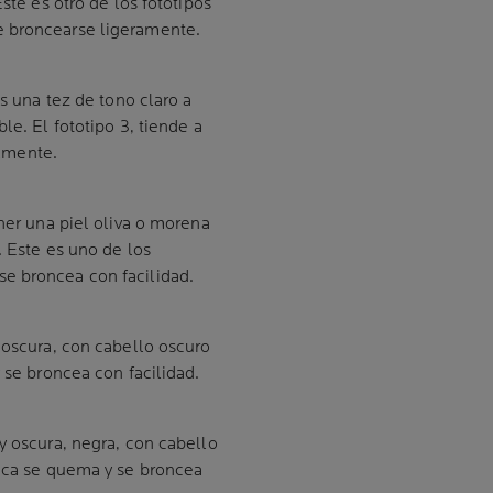
ste es otro de los fototipos
e broncearse ligeramente.
es una tez de tono claro a
le. El fototipo 3, tiende a
lmente.
ener una piel oliva o morena
. Este es uno de los
e broncea con facilidad.
a oscura, con cabello oscuro
 se broncea con facilidad.
uy oscura, negra, con cabello
unca se quema y se broncea