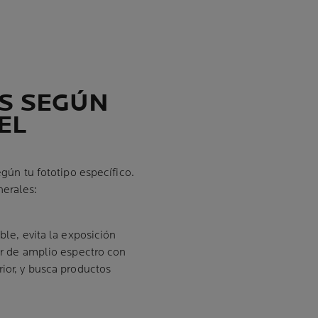
S SEGÚN
EL
egún tu fototipo específico.
nerales:
ible, evita la exposición
lar de amplio espectro con
rior, y busca productos