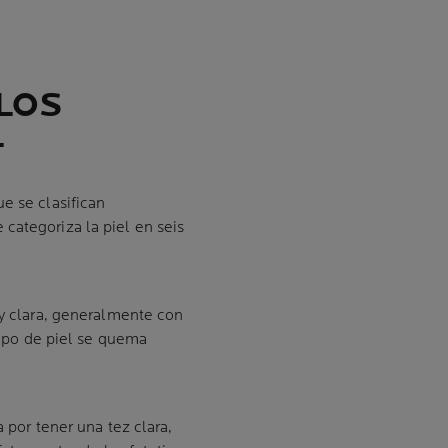
 LOS
L
e se clasifican
categoriza la piel en seis
muy clara, generalmente con
otipo de piel se quema
a por tener una tez clara,