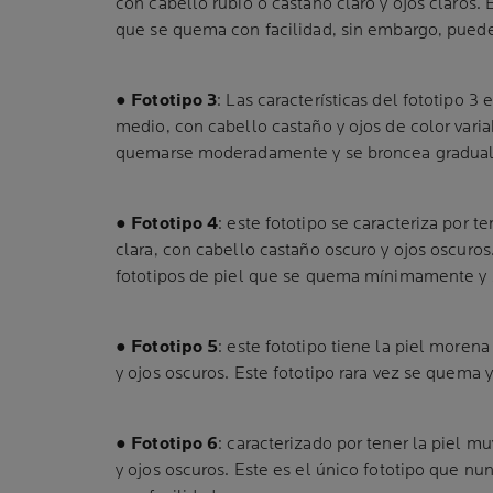
con cabello rubio o castaño claro y ojos claros. E
que se quema con facilidad, sin embargo, pued
●
Fototipo 3
: Las características del fototipo 3 
medio, con cabello castaño y ojos de color variab
quemarse moderadamente y se broncea gradua
●
Fototipo 4
: este fototipo se caracteriza por t
clara, con cabello castaño oscuro y ojos oscuros
fototipos de piel que se quema mínimamente y s
●
Fototipo 5
: este fototipo tiene la piel moren
y ojos oscuros. Este fototipo rara vez se quema y
●
Fototipo 6
: caracterizado por tener la piel m
y ojos oscuros. Este es el único fototipo que n