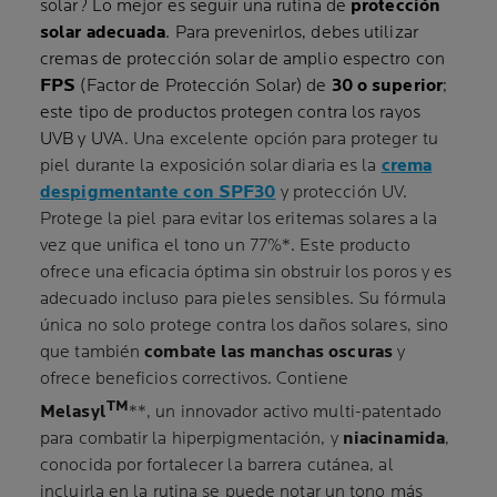
solar? Lo mejor es seguir una rutina de
protección
solar adecuada
. Para prevenirlos, debes utilizar
cremas de protección solar de amplio espectro con
FPS
(Factor de Protección Solar) de
30 o superior
;
este tipo de productos protegen contra los rayos
UVB y UVA
.
Una excelente opción para proteger tu
piel durante la exposición solar diaria es la
crema
despigmentante con SPF30
y protección UV.
Protege la piel para evitar los eritemas solares a la
vez que unifica el tono un 77%*. Este producto
ofrece una eficacia óptima sin obstruir los poros y es
adecuado incluso para pieles sensibles. Su fórmula
única no solo protege contra los daños solares, sino
que también
combate las manchas oscuras
y
ofrece beneficios correctivos. Contiene
TM
Melasyl
**, un innovador activo multi-patentado
para combatir la hiperpigmentación, y
niacinamida
,
conocida por fortalecer la barrera cutánea, al
incluirla en la rutina se puede notar un tono más