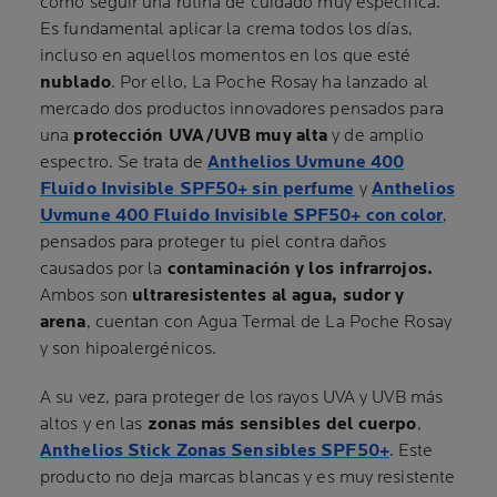
como seguir una rutina de cuidado muy específica.
Es fundamental aplicar la crema todos los días,
incluso en aquellos momentos en los que esté
nublado
. Por ello, La Poche Rosay ha lanzado al
mercado dos productos innovadores pensados para
una
protección UVA/UVB muy alta
y de amplio
espectro. Se trata de
Anthelios Uvmune 400
Fluido Invisible SPF50+ sin perfume
y
Anthelios
Uvmune 400 Fluido Invisible SPF50+ con color
,
pensados para proteger tu piel contra daños
causados por la
contaminación y los infrarrojos.
Ambos son
ultraresistentes al agua, sudor y
arena
, cuentan con Agua Termal de La Poche Rosay
y son hipoalergénicos.
A su vez, para proteger de los rayos UVA y UVB más
altos y en las
zonas más sensibles del cuerpo
,
Anthelios Stick Zonas Sensibles SPF50+
. Este
producto no deja marcas blancas y es muy resistente