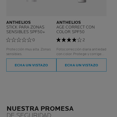
ANTHELIOS
ANTHELIOS
STICK PARA ZONAS
AGE CORRECT CON
SENSIBLES SPF50+
COLOR SPF50
0
2
Protección muy alta. Zonas
Fotocorrección diaria antiedad
sensibles.
con color. Protege y corrige
arrugas, manchas y elasticidad.
ECHA UN VISTAZO
ECHA UN VISTAZO
NUESTRA PROMESA
DE SEGURIDAD