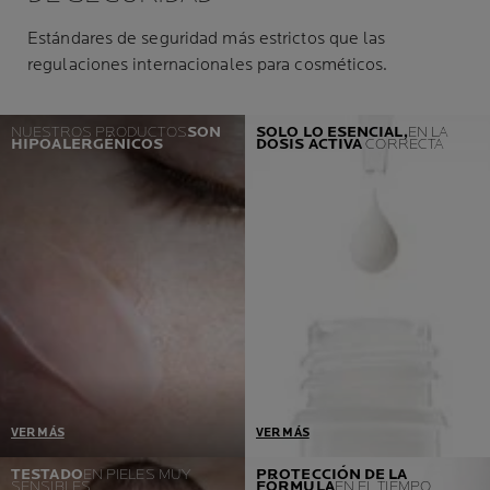
Estándares de seguridad más estrictos que las
regulaciones internacionales para cosméticos.
NUESTROS PRODUCTOS
SON
SOLO LO ESENCIAL,
EN LA
HIPOALERGÉNICOS
DOSIS
ACTIVA
CORRECTA
VER MÁS
VER MÁS
Un prerrequisito = cero
Desarrollados en
TESTADO
EN PIELES MUY
PROTECCIÓN DE LA
SENSIBLES
FÓRMULA
EN EL TIEMPO
reacciones alérgicas.
colaboración con