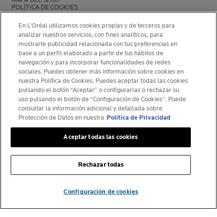
POLÍTICA DE COOKIES
FUNDACIÓN LA ROCHE-POSAY
CENTRO DE CONFIGURACIÓN DE COOKIES
En L’Oréal utilizamos cookies propias y de terceros para
ANALIZA TU PIEL CON SPOTSCAN+
analizar nuestros servicios, con fines analíticos, para
POLÍTICA DE OPINIONES Y RESEÑAS
NEWSLETTER
mostrarte publicidad relacionada con tus preferencias en
base a un perfil elaborado a partir de tus hábitos de
navegación y para incorporar funcionalidades de redes
sociales. Puedes obtener más información sobre cookies en
nuestra Política de Cookies. Puedes aceptar todas las cookies
pulsando el botón “Aceptar” o configurarlas o rechazar su
INFORMACIÓN DEL FABRICANTE
uso pulsando el botón de “Configuración de Cookies”. Puede
COSMETIQUE ACTIVE INTERNATIONAL
consultar la información adicional y detallada sobre
Protección de Datos en nuestra
Política de Privacidad
La Roche-Posay Laboratoire Dermatologique CAI
86270 La Roche-Posay France
Aceptar todas las cookies
larocheposay@es.oaccare.com
Rechazar todas
© La Roche-Posay
Configuración de cookies
© Centre Thermal de La Roche-Posay
© Getty Images