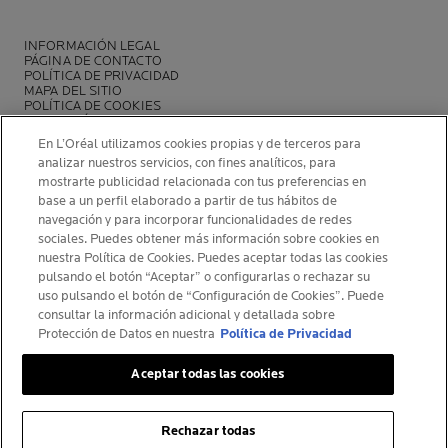
INFORMACIÓN LEGAL
PÁGINA DE CONTACTO
POLÍTICA DE PRIVACIDAD
MAPA DEL SITIO
POLÍTICA DE COOKIES
FUNDACIÓN LA ROCHE-POSAY
CENTRO DE CONFIGURACIÓN DE COOKIES
En L’Oréal utilizamos cookies propias y de terceros para
ANALIZA TU PIEL CON SPOTSCAN+
analizar nuestros servicios, con fines analíticos, para
POLÍTICA DE OPINIONES Y RESEÑAS
NEWSLETTER
mostrarte publicidad relacionada con tus preferencias en
base a un perfil elaborado a partir de tus hábitos de
navegación y para incorporar funcionalidades de redes
sociales. Puedes obtener más información sobre cookies en
nuestra Política de Cookies. Puedes aceptar todas las cookies
pulsando el botón “Aceptar” o configurarlas o rechazar su
INFORMACIÓN DEL FABRICANTE
uso pulsando el botón de “Configuración de Cookies”. Puede
COSMETIQUE ACTIVE INTERNATIONAL
consultar la información adicional y detallada sobre
Protección de Datos en nuestra
Política de Privacidad
La Roche-Posay Laboratoire Dermatologique CAI
86270 La Roche-Posay France
Aceptar todas las cookies
larocheposay@es.oaccare.com
Rechazar todas