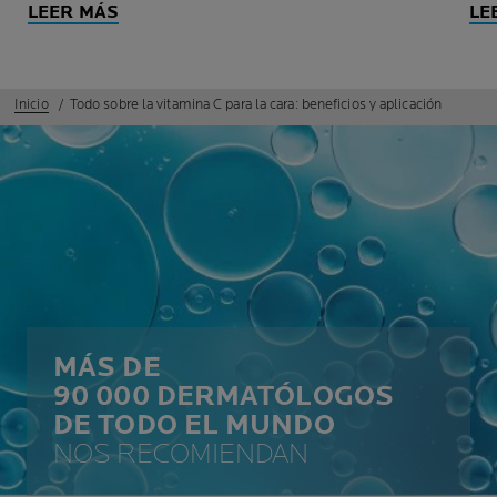
LEER MÁS
LE
Inicio
Todo sobre la vitamina C para la cara: beneficios y aplicación
MÁS DE
90 000 DERMATÓLOGOS
DE TODO EL MUNDO
NOS RECOMIENDAN