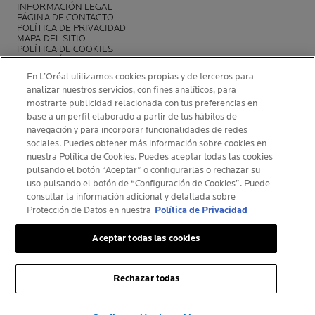
INFORMACIÓN LEGAL
PÁGINA DE CONTACTO
POLÍTICA DE PRIVACIDAD
MAPA DEL SITIO
POLÍTICA DE COOKIES
FUNDACIÓN LA ROCHE-POSAY
CENTRO DE CONFIGURACIÓN DE COOKIES
En L’Oréal utilizamos cookies propias y de terceros para
ANALIZA TU PIEL CON SPOTSCAN+
analizar nuestros servicios, con fines analíticos, para
POLÍTICA DE OPINIONES Y RESEÑAS
NEWSLETTER
mostrarte publicidad relacionada con tus preferencias en
base a un perfil elaborado a partir de tus hábitos de
navegación y para incorporar funcionalidades de redes
sociales. Puedes obtener más información sobre cookies en
nuestra Política de Cookies. Puedes aceptar todas las cookies
pulsando el botón “Aceptar” o configurarlas o rechazar su
INFORMACIÓN DEL FABRICANTE
uso pulsando el botón de “Configuración de Cookies”. Puede
COSMETIQUE ACTIVE INTERNATIONAL
consultar la información adicional y detallada sobre
Protección de Datos en nuestra
Política de Privacidad
La Roche-Posay Laboratoire Dermatologique CAI
86270 La Roche-Posay France
Aceptar todas las cookies
larocheposay@es.oaccare.com
Rechazar todas
© La Roche-Posay