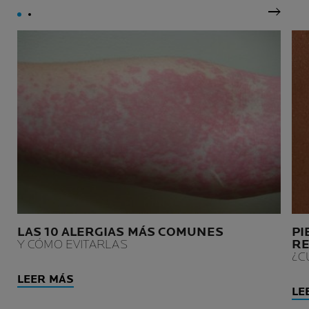
Siguie
LAS 10 ALERGIAS MÁS COMUNES
PI
Y CÓMO EVITARLAS
RE
¿C
LEER MÁS
LE